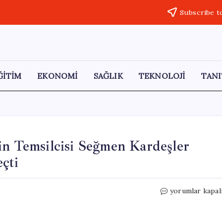
Subscribe t
ĞİTİM
EKONOMİ
SAĞLIK
TEKNOLOJİ
TANI
in Temsilcisi Seğmen Kardeşler
çti
Türkiye’nin
yorumlar kapal
Kahvaltı
Geleneğinin
Temsilcisi