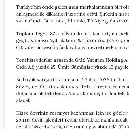
Türkiye’nin önde gelen gıda markalarından biri ol
anlaşması ile dikkatleri üzerine çekti. Şirketin his
satın alındı. Bu stratejik hamle, Türkiye gıda sekt
Toplam değeri 82,5 milyon dolar olan bu işlem, sek
geçti. Kamuyu Aydınlatma Platformu’na (KAP) yapı
610 adet hisseyi üç farklı alıcıya devretme kararı a
Yeni hissedarlar arasında GMS Yatırım Holding A.Ş
Gıda A.Ş yüzde 25, Ümit Gümüş ise yüzde 15 pay ile
Bu büyük satışın ilk adımları, 2 Şubat 2026 tarihin
Sözleşmesi”nin imzalanması ile birlikte, süreç resm
dolar olarak belirlendi. Ancak kapanış tarihindeki
alacak.
Hisse devrinin resmiyet kazanması için ise gözler
sonra, devir işlemleri resmi olarak tamamlanacak. A
azınlık hissedarlar için “zorunlu pay alım teklifi” 