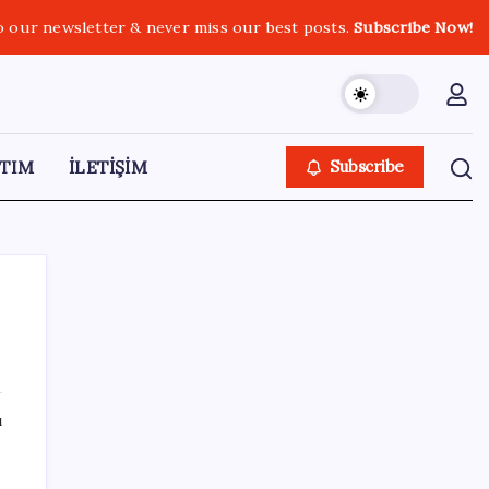
o our newsletter & never miss our best posts.
Subscribe Now!
TIM
İLETİŞİM
Subscribe
SON YAZILAR
ı
Pixel 11 Sızıntıları: Yeni Kamera Tasarımı ve
Batarya Detayları Ortaya Çıktı