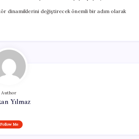
tör dinamiklerini değiştirecek önemli bir adım olarak
Author
kan Yılmaz
Follow Me