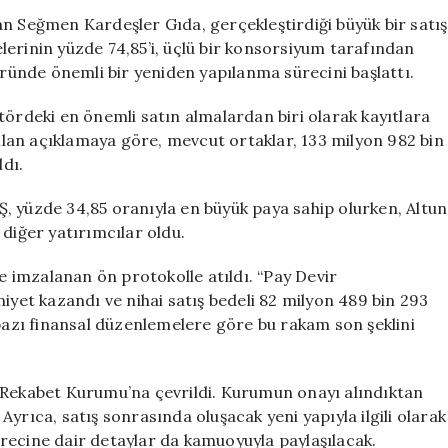
Seğmen
an Seğmen Kardeşler Gıda, gerçekleştirdiği büyük bir satış
Kardeşler
selerinin yüzde 74,85’i, üçlü bir konsorsiyum tarafından
Gıda,
öründe önemli bir yeniden yapılanma sürecini başlattı.
Üç
Önemli
tördeki en önemli satın almalardan biri olarak kayıtlara
Yatırımcıya
lan açıklamaya göre, mevcut ortaklar, 133 milyon 982 bin
Geçti
ldı.
için
, yüzde 34,85 oranıyla en büyük paya sahip olurken, Altun
 diğer yatırımcılar oldu.
de imzalanan ön protokolle atıldı. “Pay Devir
iyet kazandı ve nihai satış bedeli 82 milyon 489 bin 293
 bazı finansal düzenlemelere göre bu rakam son şeklini
 Rekabet Kurumu’na çevrildi. Kurumun onayı alındıktan
yrıca, satış sonrasında oluşacak yeni yapıyla ilgili olarak
sürecine dair detaylar da kamuoyuyla paylaşılacak.