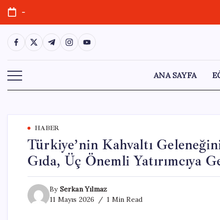
Skip
-
to
content
https://www.facebook.com/
https://twitter.com/
https://t.me/
https://www.instagram.com/
https://youtube.com/
ANA SAYFA
E
HABER
Türkiye’nin Kahvaltı Geleneğin
Gıda, Üç Önemli Yatırımcıya Ge
By
Serkan Yılmaz
11 Mayıs 2026
1 Min Read