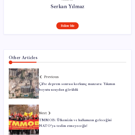
Serkan Yılmaz
Follow Me
Other Articles
Previous
Çifte deprem sonrası korkunç manzara: Yıkımın
boyutu uzaydan görüldü
Next
TMMOB: Ülkemizin ve halkımızın geleceğini
NATO’ya teslim etmeyeceğiz!