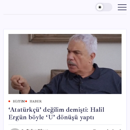
Skip
to
content
EĞITIM
HABER
‘Atatürkçü’ değilim demişti: Halil
Ergün böyle ‘U’ dönüşü yaptı