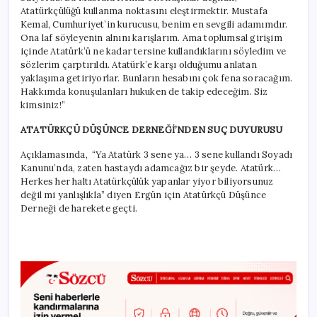
Atatürkçülüğü kullanma noktasını eleştirmektir. Mustafa
Kemal, Cumhuriyet’in kurucusu, benim en sevgili adamımdır.
Ona laf söyleyenin alnını karışlarım. Ama toplumsal girişim
içinde Atatürk’ü ne kadar tersine kullandıklarını söyledim ve
sözlerim çarptırıldı. Atatürk’e karşı olduğumu anlatan
yaklaşıma getiriyorlar. Bunların hesabını çok fena soracağım.
Hakkımda konuşulanları hukuken de takip edeceğim. Siz
kimsiniz!”
ATATÜRKÇÜ DÜŞÜNCE DERNEĞİ’NDEN SUÇ DUYURUSU
Açıklamasında, “Ya Atatürk 3 sene ya… 3 sene kullandı Soyadı
Kanunu’nda, zaten hastaydı adamcağız bir şeyde. Atatürk…
Herkes her haltı Atatürkçülük yapanlar yiyor biliyorsunuz
değil mi yanlışlıkla” diyen Ergün için Atatürkçü Düşünce
Derneği de harekete geçti.