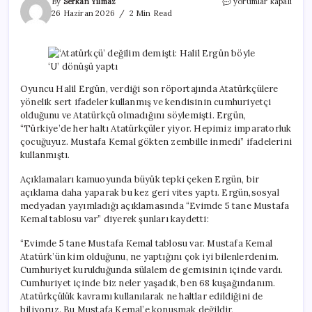
‘Atatürkçü’
By
Serkan Yılmaz
yorumlar kapalı
değilim
26 Haziran 2026
2 Min Read
demişti:
Halil
Ergün
böyle
‘U’
dönüşü
Oyuncu Halil Ergün, verdiği son röportajında Atatürkçülere
yaptı
yönelik sert ifadeler kullanmış ve kendisinin cumhuriyetçi
için
olduğunu ve Atatürkçü olmadığını söylemişti. Ergün,
“Türkiye’de her haltı Atatürkçüler yiyor. Hepimiz imparatorluk
çocuğuyuz. Mustafa Kemal gökten zembille inmedi” ifadelerini
kullanmıştı.
Açıklamaları kamuoyunda büyük tepki çeken Ergün, bir
açıklama daha yaparak bu kez geri vites yaptı. Ergün,sosyal
medyadan yayımladığı açıklamasında “Evimde 5 tane Mustafa
Kemal tablosu var” diyerek şunları kaydetti:
“Evimde 5 tane Mustafa Kemal tablosu var. Mustafa Kemal
Atatürk’ün kim olduğunu, ne yaptığını çok iyi bilenlerdenim.
Cumhuriyet kurulduğunda sülalem de gemisinin içinde vardı.
Cumhuriyet içinde biz neler yaşadık, ben 68 kuşağındanım.
Atatürkçülük kavramı kullanılarak ne haltlar edildiğini de
biliyoruz. Bu Mustafa Kemal’e konuşmak değildir,