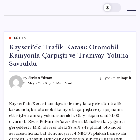
Skip
to
content
EĞITIM
Kayseri’de Trafik Kazası: Otomobil
Kamyonla Çarpıştı ve Tramvay Yoluna
Savruldu
Kayseri’de
By
Serkan Yılmaz
yorumlar kapalı
Trafik
15 Mayıs 2026
1 Min Read
Kazası:
Otomobil
Kamyonla
Kayseri’nin Kocasinan ilçesinde meydana gelen bir trafik
Çarpıştı
kazasında, bir otomobil kamyonla çarpıştı ve çarpışmanın
ve
Tramvay
etkisiyle tramvay yoluna savruldu. Olay, akşam saat 21.00
Yoluna
civarında Sivas Bulvarı ile Yavuz Selim Mahallesi kavşağında
Savruldu
gerçekleşti. M.E. idaresindeki 38 APJ 849 plakalı otomobil,
için
sürücüsü henüz belirlenemeyen 34 NBG 98 plakalı kamyonla
çarpıştı. Kazanın ardından otomobilin sürücüsü yaralandı.