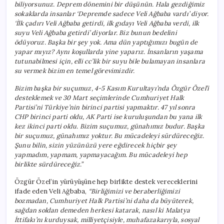
biliyorsunuz. Deprem dönemini bir düşünün. Hala gezdiğimiz
sokaklarda insanlar ‘Depremde sadece Veli Ağbaba vardı’ diyor.
‘İlk çadırı Veli Ağbaba getirdi, ilk gıdayı Veli Ağbaba verdi, ilk
suyu Veli Ağbaba getirdi’ diyorlar. Biz bunun bedelini
ödüyoruz. Başka bir şey yok. Ama dün yaptığımızı bugün de
yapar mıyız? Aynı koşullarda yine yaparız. İnsanların yaşama
tutunabilmesi için, elli cc’lik bir suyu bile bulamayan insanlara
su vermek bizim en temel görevimizdir.
Bizim başka bir suçumuz, 4-5 Kasım Kurultayı’nda Özgür Özel’i
desteklemek ve 30 Mart seçimlerinde Cumhuriyet Halk
Partisi’ni Türkiye’nin birinci partisi yapmaktır. 47 yıl sonra
CHP birinci parti oldu, AK Parti ise kuruluşundan bu yana ilk
kez ikinci parti oldu. Bizim suçumuz, günahımız budur. Başka
bir suçumuz, günahımız yoktur. Bu mücadeleyi sürdüreceğiz.
Şunu bilin, sizin yüzünüzü yere eğdirecek hiçbir şey
yapmadım, yapmam, yapmayacağım. Bu mücadeleyi hep
birlikte sürdüreceğiz.”
Özgür Özel’in yürüyüşüne hep birlikte destek vereceklerini
ifade eden Veli Ağbaba,
“Birliğimizi ve beraberliğimizi
bozmadan, Cumhuriyet Halk Partisi’ni daha da büyüterek,
sağdan soldan demeden herkesi katarak, nasıl ki Malatya
İttifakı’nı kurduysak, milliyetçisiyle, muhafazakarıyla, sosyal