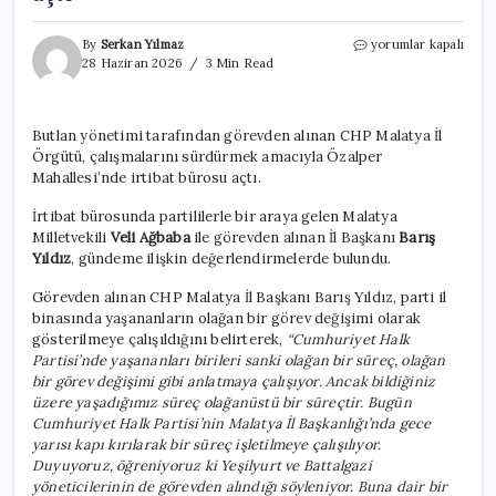
Butlan
By
Serkan Yılmaz
yorumlar kapalı
yönetimi
28 Haziran 2026
3 Min Read
görevden
almıştı…
CHP
Butlan yönetimi tarafından görevden alınan CHP Malatya İl
Malatya
Örgütü, çalışmalarını sürdürmek amacıyla Özalper
İl
Örgütü,
Mahallesi’nde irtibat bürosu açtı.
irtibat
bürosu
İrtibat bürosunda partililerle bir araya gelen Malatya
açtı
Milletvekili
Veli Ağbaba
ile görevden alınan İl Başkanı
Barış
için
Yıldız
, gündeme ilişkin değerlendirmelerde bulundu.
Görevden alınan CHP Malatya İl Başkanı Barış Yıldız, parti il
binasında yaşananların olağan bir görev değişimi olarak
gösterilmeye çalışıldığını belirterek,
“Cumhuriyet Halk
Partisi’nde yaşananları birileri sanki olağan bir süreç, olağan
bir görev değişimi gibi anlatmaya çalışıyor. Ancak bildiğiniz
üzere yaşadığımız süreç olağanüstü bir süreçtir. Bugün
Cumhuriyet Halk Partisi’nin Malatya İl Başkanlığı’nda gece
yarısı kapı kırılarak bir süreç işletilmeye çalışılıyor.
Duyuyoruz, öğreniyoruz ki Yeşilyurt ve Battalgazi
yöneticilerinin de görevden alındığı söyleniyor. Buna dair bir