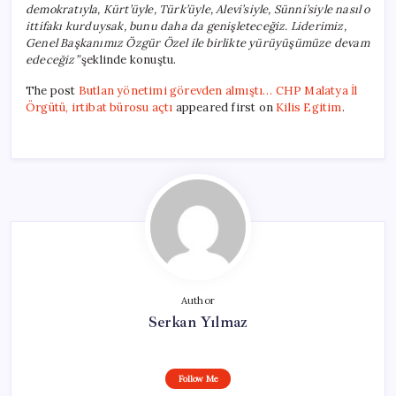
demokratıyla, Kürt’üyle, Türk’üyle, Alevi’siyle, Sünni’siyle nasıl o
ittifakı kurduysak, bunu daha da genişleteceğiz. Liderimiz,
Genel Başkanımız Özgür Özel ile birlikte yürüyüşümüze devam
edeceğiz”
şeklinde konuştu.
The post
Butlan yönetimi görevden almıştı… CHP Malatya İl
Örgütü, irtibat bürosu açtı
appeared first on
Kilis Egitim
.
Author
Serkan Yılmaz
Follow Me