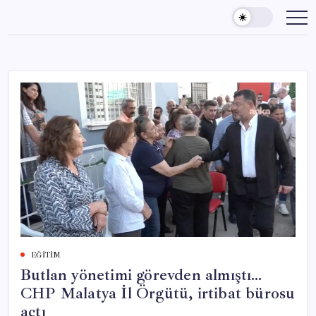
Skip
to
content
EĞITIM
Butlan yönetimi görevden almıştı…
CHP Malatya İl Örgütü, irtibat bürosu
açtı