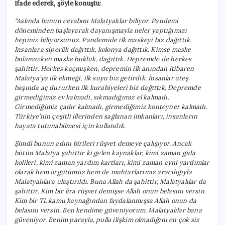
ifade ederek, şöyle konuştu:
“Aslında bunun cevabını Malatyalılar biliyor. Pandemi
döneminden başlayarak dayanışmayla neler yaptığımızı
hepiniz biliyorsunuz. Pandemide ilk maskeyi biz dağıttık.
İnsanlara siperlik dağıttık, kolonya dağıttık. Kimse maske
bulamazken maske bulduk, dağıttık. Depremde de herkes
şahittir. Herkes kaçmışken, depremin ilk anından itibaren
Malatya’ya ilk ekmeği, ilk suyu biz getirdik. İnsanlar ateş
başında aç dururken ilk kurabiyeleri biz dağıttık. Depremde
girmediğimiz ev kalmadı, sıkmadığımız el kalmadı.
Girmediğimiz çadır kalmadı, girmediğimiz konteyner kalmadı.
Türkiye’nin çeşitli illerinden sağlanan imkanları, insanların
hayata tutunabilmesi için kullandık.
Şimdi bunun adını birileri rüşvet demeye çalışıyor. Ancak
bütün Malatya şahittir ki gelen kaynaklar, kimi zaman gıda
kolileri, kimi zaman yardım kartları, kimi zaman ayni yardımlar
olarak hem örgütümüz hem de muhtarlarımız aracılığıyla
Malatyalılara ulaştırıldı. Buna Allah da şahittir, Malatyalılar da
şahittir. Kim bir lira rüşvet demişse Allah onun belasını versin.
Kim bir TL kamu kaynağından faydalanmışsa Allah onun da
belasını versin. Ben kendime güveniyorum. Malatyalılar bana
güveniyor. Benim parayla, pulla ilişkim olmadığını en çok siz