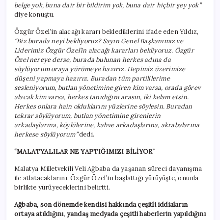
belge yok, buna dair bir bildirim yok, buna dair hiçbir şey yok”
diye konuştu.
Özgür Özel’in alacağı kararı beklediklerini ifade eden Yıldız,
“Biz burada neyi bekliyoruz? Sayın Genel Başkanımız ve
Liderimiz Özgür Özel’in alacağı kararları bekliyoruz. Özgür
Özel nereye derse, burada bulunan herkes adına da
söylüyorum oraya yürümeye hazırız. Hepimiz üzerimize
düşeni yapmaya hazırız. Buradan tüm partililerime
sesleniyorum, butlan yönetimine giren kim varsa, orada görev
alacak kim varsa, herkes tanıdığını arasın, iki kelam etsin.
Herkes onlara hain olduklarını yüzlerine söylesin. Buradan
tekrar söylüyorum, butlan yönetimine girenlerin
arkadaşlarına, köylülerine, kahve arkadaşlarına, akrabalarına
herkese söylüyorum”
dedi.
“MALATYALILAR NE YAPTIĞIMIZI BİLİYOR”
Malatya Milletvekili Veli Ağbaba da yaşanan süreci dayanışma
ile atlatacaklarını, Özgür Özel’in başlattığı yürüyüşte, onunla
birlikte yürüyeceklerini belirtti.
Ağbaba, son dönemde kendisi hakkında çeşitli iddiaların
ortaya atıldığını, yandaş medyada çeşitli haberlerin yapıldığını