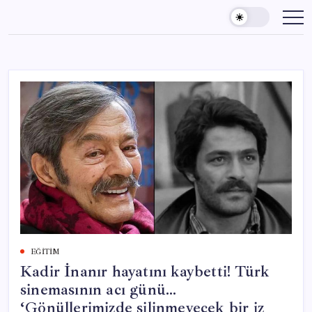
Skip
to
content
EĞITIM
Kadir İnanır hayatını kaybetti! Türk
sinemasının acı günü…
‘Gönüllerimizde silinmeyecek bir iz