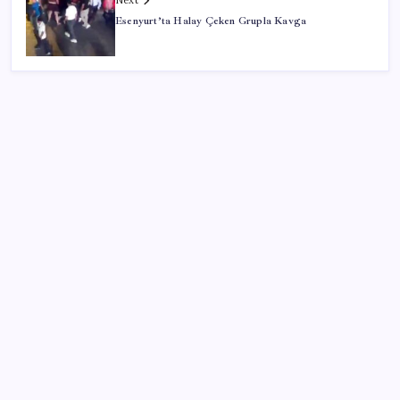
Next
Esenyurt’ta Halay Çeken Grupla Kavga
SON YAZILAR
AB ambalaj kısıtlaması için düğmeye bastı
PlayStation kutularının üzerinde artık bu uyarı
olacak
Tarihi borsa çöküşü: ‘Kaybedenler Kulübü’ siyasi parti
kuruyor!