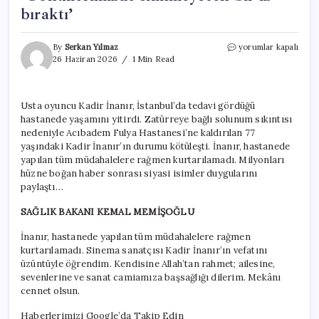
bıraktı’
Kadir
By
Serkan Yılmaz
yorumlar kapalı
İnanır
26 Haziran 2026
1 Min Read
hayatını
kaybetti!
Türk
Usta oyuncu Kadir İnanır, İstanbul’da tedavi gördüğü
sinemasının
hastanede yaşamını yitirdi. Zatürreye bağlı solunum sıkıntısı
acı
günü…
nedeniyle Acıbadem Fulya Hastanesi’ne kaldırılan 77
‘Gönüllerimizde
yaşındaki Kadir İnanır’ın durumu kötüleşti. İnanır, hastanede
silinmeyecek
yapılan tüm müdahalelere rağmen kurtarılamadı. Milyonları
bir
hüzne boğan haber sonrası siyasi isimler duygularını
iz
paylaştı…
bıraktı’
için
SAĞLIK BAKANI KEMAL MEMİŞOĞLU
İnanır, hastanede yapılan tüm müdahalelere rağmen
kurtarılamadı. Sinema sanatçısı Kadir İnanır’ın vefatını
üzüntüyle öğrendim. Kendisine Allah’tan rahmet; ailesine,
sevenlerine ve sanat camiamıza başsağlığı dilerim. Mekânı
cennet olsun.
Haberlerimizi Google’da Takip Edin