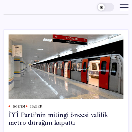
Skip
to
content
EĞITIM
HABER
İYİ Parti’nin mitingi öncesi valilik
metro durağını kapattı