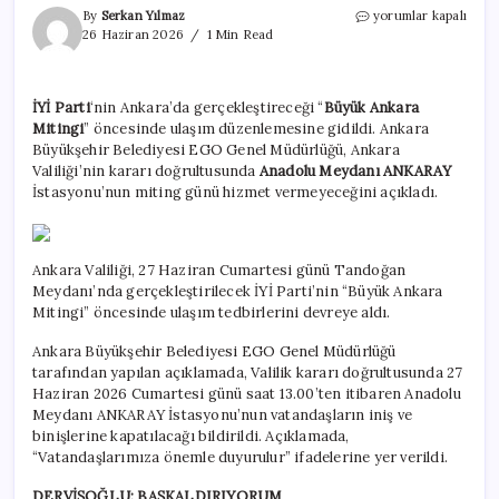
İYİ
By
Serkan Yılmaz
yorumlar kapalı
Parti’nin
26 Haziran 2026
1 Min Read
mitingi
öncesi
valilik
İYİ Parti
‘nin Ankara’da gerçekleştireceği “
Büyük Ankara
metro
Mitingi
” öncesinde ulaşım düzenlemesine gidildi. Ankara
durağını
kapattı
Büyükşehir Belediyesi EGO Genel Müdürlüğü, Ankara
için
Valiliği’nin kararı doğrultusunda
Anadolu Meydanı ANKARAY
İstasyonu’nun miting günü hizmet vermeyeceğini açıkladı.
Ankara Valiliği, 27 Haziran Cumartesi günü Tandoğan
Meydanı’nda gerçekleştirilecek İYİ Parti’nin “Büyük Ankara
Mitingi” öncesinde ulaşım tedbirlerini devreye aldı.
Ankara Büyükşehir Belediyesi EGO Genel Müdürlüğü
tarafından yapılan açıklamada, Valilik kararı doğrultusunda 27
Haziran 2026 Cumartesi günü saat 13.00’ten itibaren Anadolu
Meydanı ANKARAY İstasyonu’nun vatandaşların iniş ve
binişlerine kapatılacağı bildirildi. Açıklamada,
“Vatandaşlarımıza önemle duyurulur” ifadelerine yer verildi.
DERVİŞOĞLU: BAŞKALDIRIYORUM