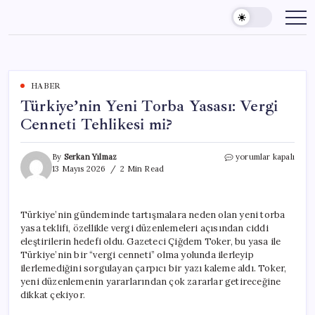
Skip
to
content
HABER
Türkiye’nin Yeni Torba Yasası: Vergi
Cenneti Tehlikesi mi?
Türkiye’nin
By
Serkan Yılmaz
yorumlar kapalı
Yeni
13 Mayıs 2026
2 Min Read
Torba
Yasası:
Vergi
Türkiye’nin gündeminde tartışmalara neden olan yeni torba
Cenneti
yasa teklifi, özellikle vergi düzenlemeleri açısından ciddi
Tehlikesi
mi?
eleştirilerin hedefi oldu. Gazeteci Çiğdem Toker, bu yasa ile
için
Türkiye’nin bir “vergi cenneti” olma yolunda ilerleyip
ilerlemediğini sorgulayan çarpıcı bir yazı kaleme aldı. Toker,
yeni düzenlemenin yararlarından çok zararlar getireceğine
dikkat çekiyor.