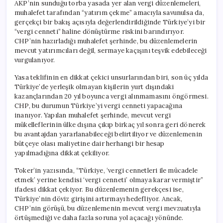
AKP’nin sunduğu torba yasada yer alan vergi düzenlemeleri,
muhalefet tarafından “yatırım çekme” amacıyla savunulsa da,
gerçekçi bir bakış açısıyla değerlendirildiğinde Türkiye’yi bir
“vergi cenneti” haline dönüştürme riskini barındırıyor.
CHP’nin hazırladığı muhalefet şerhinde, bu düzenlemelerin
mevcut yatırımcıları değil, sermaye kaçışını teşvik edebileceği
vurgulanıyor.
Yasa teklifinin en dikkat çekici unsurlarından biri, son üç yılda
Türkiye’de yerleşik olmayan kişilerin yurt dışındaki
kazançlarından 20 yıl boyunca vergi alınmamasını öngörmesi.
CHP, bu durumun Türkiye’yi vergi cenneti yapacağına
inanıyor. Yapılan muhalefet şerhinde, mevcut vergi
mükelleflerinin ülke dışına çıkıp birkaç yıl sonra geri dönerek
bu avantajdan yararlanabileceği belirtiliyor ve düzenlemenin
bütçeye olası maliyetine dair herhangi bir hesap
yapılmadığına dikkat çekiliyor.
Toker’in yazısında, “Türkiye, ‘vergi cennetleri ile mücadele
etmek’ yerine kendisi ‘vergi cenneti’ olmaya karar vermiştir”
ifadesi dikkat çekiyor. Bu düzenlemenin gerekçesi ise,
Türkiye’nin döviz girişini artırmayı hedefliyor. Ancak,
CHP’nin görüşü, bu düzenlemenin mevcut vergi mevzuatıyla
örtüşmediği ve daha fazla soruna yol açacağı yönünde.