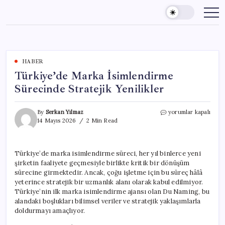
Skip
to
content
HABER
Türkiye’de Marka İsimlendirme
Sürecinde Stratejik Yenilikler
Türkiye’de
By
Serkan Yılmaz
yorumlar kapalı
Marka
14 Mayıs 2026
2 Min Read
İsimlendirme
Sürecinde
Stratejik
Türkiye’de marka isimlendirme süreci, her yıl binlerce yeni
Yenilikler
şirketin faaliyete geçmesiyle birlikte kritik bir dönüşüm
için
sürecine girmektedir. Ancak, çoğu işletme için bu süreç hâlâ
yeterince stratejik bir uzmanlık alanı olarak kabul edilmiyor.
Türkiye’nin ilk marka isimlendirme ajansı olan Du Naming, bu
alandaki boşlukları bilimsel veriler ve stratejik yaklaşımlarla
doldurmayı amaçlıyor.