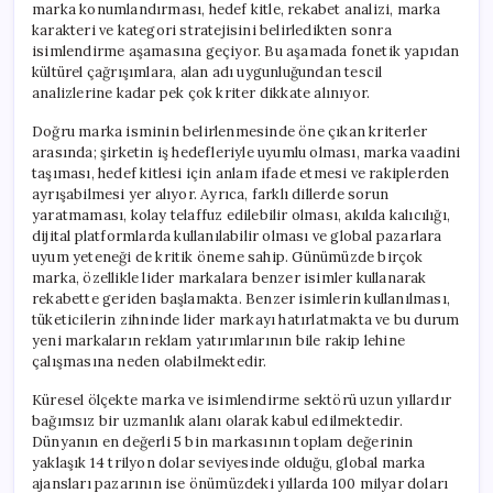
marka konumlandırması, hedef kitle, rekabet analizi, marka
karakteri ve kategori stratejisini belirledikten sonra
isimlendirme aşamasına geçiyor. Bu aşamada fonetik yapıdan
kültürel çağrışımlara, alan adı uygunluğundan tescil
analizlerine kadar pek çok kriter dikkate alınıyor.
Doğru marka isminin belirlenmesinde öne çıkan kriterler
arasında; şirketin iş hedefleriyle uyumlu olması, marka vaadini
taşıması, hedef kitlesi için anlam ifade etmesi ve rakiplerden
ayrışabilmesi yer alıyor. Ayrıca, farklı dillerde sorun
yaratmaması, kolay telaffuz edilebilir olması, akılda kalıcılığı,
dijital platformlarda kullanılabilir olması ve global pazarlara
uyum yeteneği de kritik öneme sahip. Günümüzde birçok
marka, özellikle lider markalara benzer isimler kullanarak
rekabette geriden başlamakta. Benzer isimlerin kullanılması,
tüketicilerin zihninde lider markayı hatırlatmakta ve bu durum
yeni markaların reklam yatırımlarının bile rakip lehine
çalışmasına neden olabilmektedir.
Küresel ölçekte marka ve isimlendirme sektörü uzun yıllardır
bağımsız bir uzmanlık alanı olarak kabul edilmektedir.
Dünyanın en değerli 5 bin markasının toplam değerinin
yaklaşık 14 trilyon dolar seviyesinde olduğu, global marka
ajansları pazarının ise önümüzdeki yıllarda 100 milyar doları