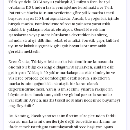
Türkiye’deki KOBİ sayısı yaklaşık 3,7 milyon iken, her yıl
ortalama 110 binden fazla yeni işletme kurulmakta ve Türk
Patent ve Marka Kurumu verilerine göre yıllık marka tescil
başvuru sayısı 150 bini aşmaktadır. Ancak, bu yoğunluk içinde
birçok marka, isimlendirme sürecini yalnızca yaratıcılık
odaklı bir yaklaşım olarak ele alıyor. Genellikle reklam
ajanslarına veya patent bürolarına devredilen bu süreç,
aslında strateji, dilbilim, rekabet analizi, fonetik yapı, kültürel
uyum ve hukuki uygunluk gibi çok boyutlu bir uzmanlık
gerektirmektedir.
Eren Özata, Türkiye’deki marka isimlendirme konusunda
önemli bir bilgi eksikliği olduğunu vurgularken, şunları dile
getiriyor: “Yaklaşık 20 yıldır markalaşma sektöründeyim ve
yüzlerce projede gözlemlediğim ortak sorun, şirketlerin
marka ismini çoğunlukla stratejik bir karar olarak
değerlendirmemesi. Yanlış isim seçimi, yıllarca rakiplerin
büyümesine olanak tanıyabilir ve global pazarda sorunlar
yaratabilir. Ayrıca, marka tescil sorunları nedeniyle büyümeyi
engelleyebilir.”
Du Naming, klasik yaratıcı isim üretim süreçlerinden farklı
olarak, marka ismi önerileriyle değil, öncelikle markanın ne
ifade etmek istediğini tanımlayarak sürece başlıyor. Ajans,