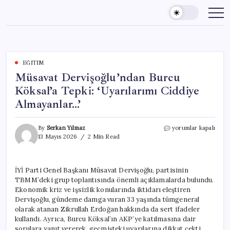
Skip
to
content
EĞITIM
Müsavat Dervişoğlu’ndan Burcu
Köksal’a Tepki: ‘Uyarılarımı Ciddiye
Almayanlar…’
Müsavat
By
Serkan Yılmaz
yorumlar kapalı
Dervişoğlu’ndan
13 Mayıs 2026
2 Min Read
Burcu
Köksal’a
Tepki:
İYİ Parti Genel Başkanı Müsavat Dervişoğlu, partisinin
‘Uyarılarımı
TBMM’deki grup toplantısında önemli açıklamalarda bulundu.
Ciddiye
Almayanlar…’
Ekonomik kriz ve işsizlik konularında iktidarı eleştiren
için
Dervişoğlu, gündeme damga vuran 33 yaşında tümgeneral
olarak atanan Zikrullah Erdoğan hakkında da sert ifadeler
kullandı. Ayrıca, Burcu Köksal’ın AKP’ye katılmasına dair
sorulara yanıt vererek, geçmişteki uyarılarına dikkat çekti.