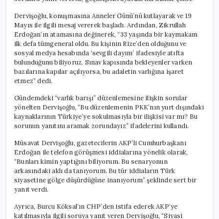
Dervişoğlu, konuşmasına Anneler Günü’nü kutlayarak ve 19
Mayıs ile ilgili mesaj vererek başladı. Ardından, Zikrullah
Erdoğan’ın atamasına değinerek, “33 yaşında bir kaymakam
ilk defa tümgeneral oldu. Bu kişinin Rize’den olduğunu ve
sosyal medya hesabında ‘sevgili dayım’ ifadesiyle atıfta
bulunduğunu biliyoruz. Sınav kapısında bekleyenler varken
bazılarına kapılar açılıyorsa, bu adaletin varlığına işaret
etmez” dedi.
Gündemdeki “varlık barışı” düzenlemesine ilişkin sorular
yönelten Dervişoğlu, “Bu düzenlemenin PKK’nın yurt dışındaki
kaynaklarının Türkiye’ye sokulmasıyla bir ilişkisi var mı? Bu
sorunun yanıtını aramak zorundayız” ifadelerini kullandı.
Müsavat Dervişoğlu, gazetecilerin AKP’li Cumhurbaşkanı
Erdoğan ile telefon görüşmesi iddialarına yönelik olarak,
“Bunları kimin yaptığını biliyorum. Bu senaryonun
arkasındaki aklı da tanıyorum. Bu tür iddiaların Türk
siyasetine gölge düşürdüğüne inanıyorum” şeklinde sert bir
yanıt verdi.
Ayrıca, Burcu Köksal’ın CHP’den istifa ederek AKP’ye
katılmasıyla ilgili soruya yanıt veren Dervişoğlu, “Siyasi