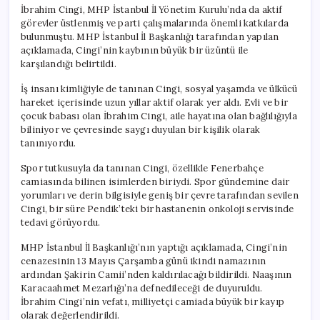
İbrahim Cingi, MHP İstanbul İl Yönetim Kurulu’nda da aktif
görevler üstlenmiş ve parti çalışmalarında önemli katkılarda
bulunmuştu. MHP İstanbul İl Başkanlığı tarafından yapılan
açıklamada, Cingi’nin kaybının büyük bir üzüntü ile
karşılandığı belirtildi.
İş insanı kimliğiyle de tanınan Cingi, sosyal yaşamda ve ülkücü
hareket içerisinde uzun yıllar aktif olarak yer aldı. Evli ve bir
çocuk babası olan İbrahim Cingi, aile hayatına olan bağlılığıyla
biliniyor ve çevresinde saygı duyulan bir kişilik olarak
tanınıyordu.
Spor tutkusuyla da tanınan Cingi, özellikle Fenerbahçe
camiasında bilinen isimlerden biriydi. Spor gündemine dair
yorumları ve derin bilgisiyle geniş bir çevre tarafından sevilen
Cingi, bir süre Pendik’teki bir hastanenin onkoloji servisinde
tedavi görüyordu.
MHP İstanbul İl Başkanlığı’nın yaptığı açıklamada, Cingi’nin
cenazesinin 13 Mayıs Çarşamba günü ikindi namazının
ardından Şakirin Camii’nden kaldırılacağı bildirildi. Naaşının
Karacaahmet Mezarlığı’na defnedileceği de duyuruldu.
İbrahim Cingi’nin vefatı, milliyetçi camiada büyük bir kayıp
olarak değerlendirildi.