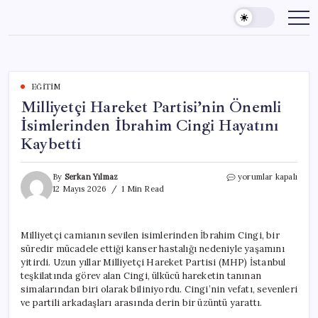
Skip
to
content
EĞITIM
Milliyetçi Hareket Partisi’nin Önemli
İsimlerinden İbrahim Cingi Hayatını
Kaybetti
Milliyetçi
By
Serkan Yılmaz
yorumlar kapalı
Hareket
12 Mayıs 2026
1 Min Read
Partisi’nin
Önemli
İsimlerinden
Milliyetçi camianın sevilen isimlerinden İbrahim Cingi, bir
İbrahim
süredir mücadele ettiği kanser hastalığı nedeniyle yaşamını
Cingi
Hayatını
yitirdi. Uzun yıllar Milliyetçi Hareket Partisi (MHP) İstanbul
Kaybetti
teşkilatında görev alan Cingi, ülkücü hareketin tanınan
için
simalarından biri olarak biliniyordu. Cingi’nin vefatı, sevenleri
ve partili arkadaşları arasında derin bir üzüntü yarattı.