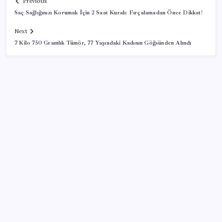
Previous
Saç Sağlığınızı Korumak İçin 2 Saat Kuralı: Fırçalamadan Önce Dikkat!
Next
7 Kilo 750 Gramlık Tümör, 77 Yaşındaki Kadının Göğsünden Alındı
SON YAZILAR
PlayStation kutularının üzerinde artık bu uyarı
olacak
Tarihi borsa çöküşü: ‘Kaybedenler Kulübü’ siyasi parti
kuruyor!