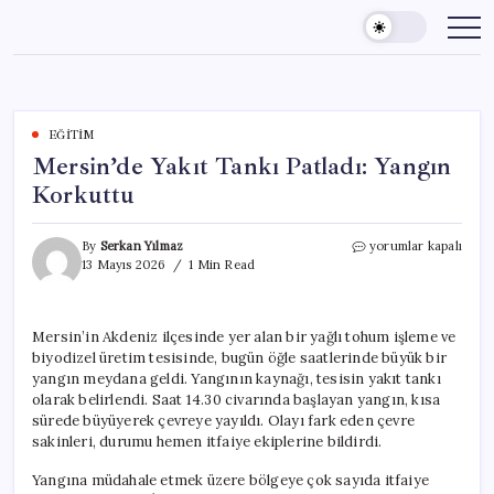
Skip
to
content
EĞITIM
Mersin’de Yakıt Tankı Patladı: Yangın
Korkuttu
Mersin’de
By
Serkan Yılmaz
yorumlar kapalı
Yakıt
13 Mayıs 2026
1 Min Read
Tankı
Patladı:
Yangın
Mersin’in Akdeniz ilçesinde yer alan bir yağlı tohum işleme ve
Korkuttu
biyodizel üretim tesisinde, bugün öğle saatlerinde büyük bir
için
yangın meydana geldi. Yangının kaynağı, tesisin yakıt tankı
olarak belirlendi. Saat 14.30 civarında başlayan yangın, kısa
sürede büyüyerek çevreye yayıldı. Olayı fark eden çevre
sakinleri, durumu hemen itfaiye ekiplerine bildirdi.
Yangına müdahale etmek üzere bölgeye çok sayıda itfaiye