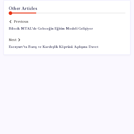
Other Articles
Previous
Bilecik MTAL’de Geleceğin Eğitim Modeli Gelişiyor
Next
Esenyurt’ta Barış ve Kardeşlik Köprüsü Açılışına Davet
SON YAZILAR
AB ambalaj kısıtlaması için düğmeye bastı