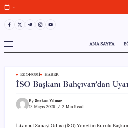
Skip
-
to
content
https://www.facebook.com/
https://twitter.com/
https://t.me/
https://www.instagram.com/
https://youtube.com/
ANA SAYFA
E
EKONOMI
HABER
İSO Başkanı Bahçıvan’dan Uyar
By
Serkan Yılmaz
13 Mayıs 2026
2 Min Read
İstanbul Sanayi Odası (İSO) Yönetim Kurulu Başkanı