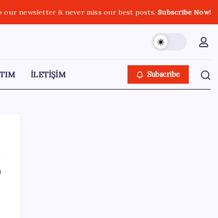
o our newsletter & never miss our best posts.
Subscribe Now!
TIM
İLETİŞİM
Subscribe
ı
SON YAZILAR
Erdoğan’dan Suudi Arabistan’a günübirlik
çalışma ziyareti