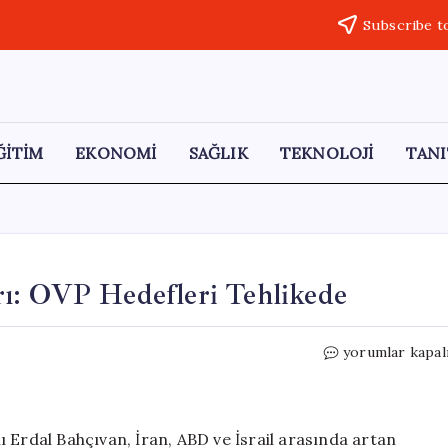
Subscribe t
ĞİTİM
EKONOMİ
SAĞLIK
TEKNOLOJİ
TANI
ı: OVP Hedefleri Tehlikede
İSO
yorumlar kapal
Başkanı
Bahçıvan’dan
Uyarı:
OVP
 Erdal Bahçıvan, İran, ABD ve İsrail arasında artan