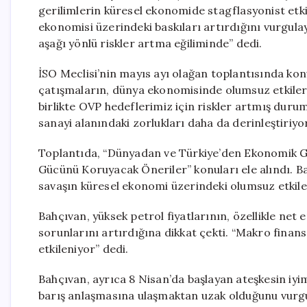
gerilimlerin küresel ekonomide stagflasyonist etki
ekonomisi üzerindeki baskıları artırdığını vurgul
aşağı yönlü riskler artma eğiliminde” dedi.
İSO Meclisi’nin mayıs ayı olağan toplantısında konu
çatışmaların, dünya ekonomisinde olumsuz etkiler 
birlikte OVP hedeflerimiz için riskler artmış duru
sanayi alanındaki zorlukları daha da derinleştiriyo
Toplantıda, “Dünyadan ve Türkiye’den Ekonomik 
Gücünü Koruyacak Öneriler” konuları ele alındı. B
savaşın küresel ekonomi üzerindeki olumsuz etkiler
Bahçıvan, yüksek petrol fiyatlarının, özellikle net 
sorunlarını artırdığına dikkat çekti. “Makro finans
etkileniyor” dedi.
Bahçıvan, ayrıca 8 Nisan’da başlayan ateşkesin iyi
barış anlaşmasına ulaşmaktan uzak olduğunu vurg