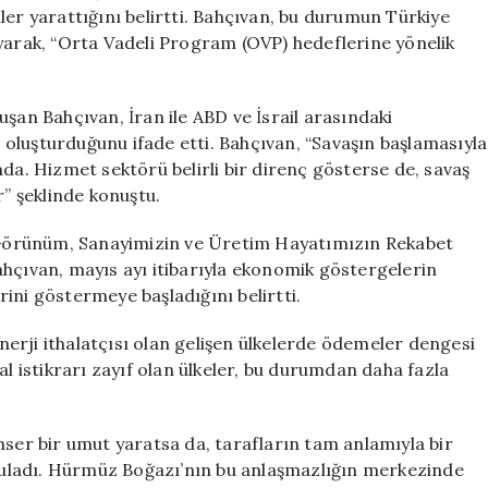
Hedefleri
ler yarattığını belirtti. Bahçıvan, bu durumun Türkiye
Tehlikede
ayarak, “Orta Vadeli Program (OVP) hedeflerine yönelik
için
şan Bahçıvan, İran ile ABD ve İsrail arasındaki
oluşturduğunu ifade etti. Bahçıvan, “Savaşın başlamasıyla
mda. Hizmet sektörü belirli bir direnç gösterse de, savaş
r” şeklinde konuştu.
Görünüm, Sanayimizin ve Üretim Hayatımızın Rekabet
ahçıvan, mayıs ayı itibarıyla ekonomik göstergelerin
ini göstermeye başladığını belirtti.
enerji ithalatçısı olan gelişen ülkelerde ödemeler dengesi
al istikrarı zayıf olan ülkeler, bu durumdan daha fazla
mser bir umut yaratsa da, tarafların tam anlamıyla bir
uladı. Hürmüz Boğazı’nın bu anlaşmazlığın merkezinde