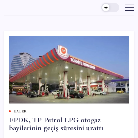
Skip
to
content
HABER
EPDK, TP Petrol LPG otogaz
bayilerinin geçiş süresini uzattı