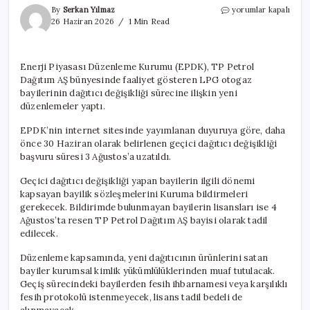
EPDK,
By
Serkan Yılmaz
yorumlar kapalı
TP
26 Haziran 2026
1 Min Read
Petrol
LPG
otogaz
Enerji Piyasası Düzenleme Kurumu (EPDK), TP Petrol
bayilerinin
Dağıtım AŞ bünyesinde faaliyet gösteren LPG otogaz
geçiş
süresini
bayilerinin dağıtıcı değişikliği sürecine ilişkin yeni
uzattı
düzenlemeler yaptı.
için
EPDK’nin internet sitesinde yayımlanan duyuruya göre, daha
önce 30 Haziran olarak belirlenen geçici dağıtıcı değişikliği
başvuru süresi 3 Ağustos’a uzatıldı.
Geçici dağıtıcı değişikliği yapan bayilerin ilgili dönemi
kapsayan bayilik sözleşmelerini Kuruma bildirmeleri
gerekecek. Bildirimde bulunmayan bayilerin lisansları ise 4
Ağustos’ta resen TP Petrol Dağıtım AŞ bayisi olarak tadil
edilecek.
Düzenleme kapsamında, yeni dağıtıcının ürünlerini satan
bayiler kurumsal kimlik yükümlülüklerinden muaf tutulacak.
Geçiş sürecindeki bayilerden fesih ihbarnamesi veya karşılıklı
fesih protokolü istenmeyecek, lisans tadil bedeli de