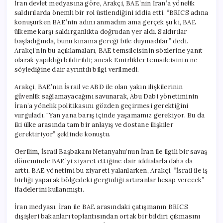
İran devlet medyasına göre, Arakçi, BAE’nin İran’a yönelik
saldırılarda önemli bir rol üstlendiğini iddia etti. “BRICS adına
konuşurken BAE’nin adını anmadım ama gerçek şu ki, BAE
ülkeme karşı saldırganlıkta doğrudan yer aldı. Saldırılar
başladığında, bunu kınama gereği bile duymadılar” dedi.
Arakçi’nin bu açıklamaları, BAE temsilcisinin sözlerine yanıt
olarak yapıldığı bildirildi; ancak Emirlikler temsilcisinin ne
söylediğine dair ayrıntılı bilgi verilmedi.
Arakçi, BAE’nin İsrail ve ABD ile olan yakın ilişkilerinin
güvenlik sağlamayacağını savunarak, Abu Dabi yönetiminin
İran’a yönelik politikasını gözden geçirmesi gerektiğini
vurguladı. “Yan yana barış içinde yaşamamız gerekiyor. Bu da
iki ülke arasında tam bir anlayış ve dostane ilişkiler
gerektiriyor” şeklinde konuştu.
Gerilim, İsrail Başbakanı Netanyahu’nun İran ile ilgili bir savaş
döneminde BAE’yi ziyaret ettiğine dair iddialarla daha da
arttı. BAE yönetimi bu ziyareti yalanlarken, Arakçi, “İsrail ile iş
birliği yaparak bölgedeki gerginliği artıranlar hesap verecek”
ifadelerini kullanmıştı.
İran medyası, İran ile BAE arasındaki çatışmanın BRICS
dışişleri bakanları toplantısından ortak bir bildiri çıkmasını