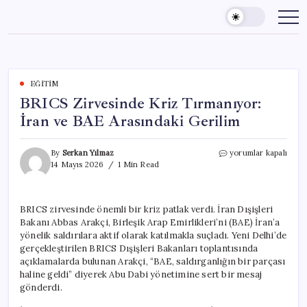
Skip
to
content
EĞITIM
BRICS Zirvesinde Kriz Tırmanıyor:
İran ve BAE Arasındaki Gerilim
BRICS
By
Serkan Yılmaz
yorumlar kapalı
Zirvesinde
14 Mayıs 2026
1 Min Read
Kriz
Tırmanıyor:
İran
BRICS zirvesinde önemli bir kriz patlak verdi. İran Dışişleri
ve
Bakanı Abbas Arakçi, Birleşik Arap Emirlikleri’ni (BAE) İran’a
BAE
Arasındaki
yönelik saldırılara aktif olarak katılmakla suçladı. Yeni Delhi’de
Gerilim
gerçekleştirilen BRICS Dışişleri Bakanları toplantısında
için
açıklamalarda bulunan Arakçi, “BAE, saldırganlığın bir parçası
haline geldi” diyerek Abu Dabi yönetimine sert bir mesaj
gönderdi.