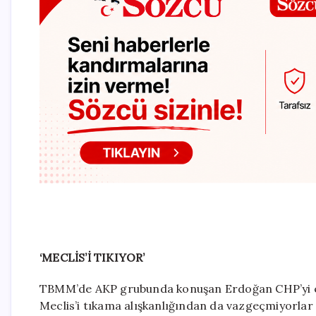
‘MECLİS’İ TIKIYOR’
TBMM’de AKP grubunda konuşan Erdoğan CHP’yi ele
Meclis’i tıkama alışkanlığından da vazgeçmiyorlar ve