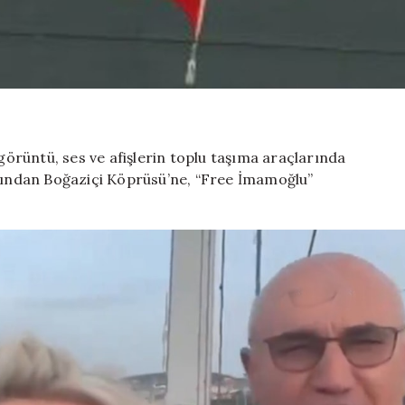
rüntü, ses ve afişlerin toplu taşıma araçlarında
rdından Boğaziçi Köprüsü’ne, “Free İmamoğlu”