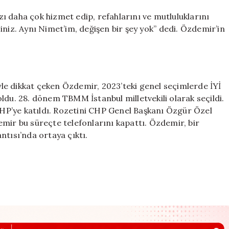
dedi
her
ı daha çok hizmet edip, refahlarını ve mutluluklarını
yıla
niz. Aynı Nimet’im, değişen bir şey yok’’ dedi. Özdemir’in
bir
parti
sığdırdı
için
le dikkat çeken Özdemir, 2023’teki genel seçimlerde İYİ
ı oldu. 28. dönem TBMM İstanbul milletvekili olarak seçildi.
 CHP’ye katıldı. Rozetini CHP Genel Başkanı Özgür Özel
mir bu süreçte telefonlarını kapattı. Özdemir, bir
ntısı’nda ortaya çıktı.