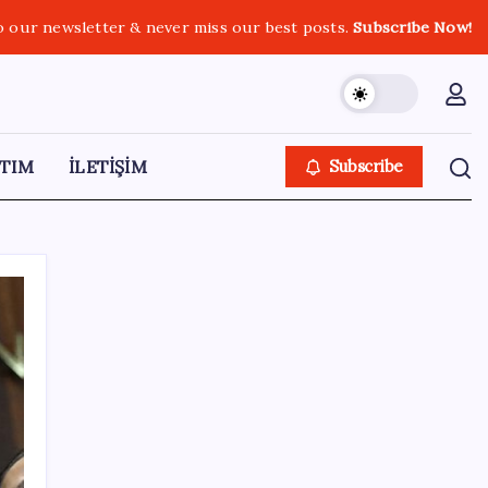
o our newsletter & never miss our best posts.
Subscribe Now!
TIM
İLETİŞİM
Subscribe
SON YAZILAR
AB ambalaj kısıtlaması için düğmeye bastı