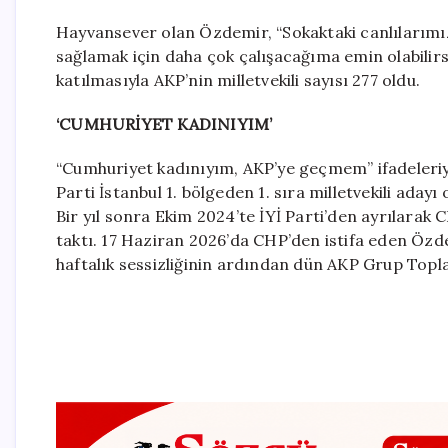
Hayvansever olan Özdemir, “Sokaktaki canlılarımız
sağlamak için daha çok çalışacağıma emin olabilirsi
katılmasıyla AKP’nin milletvekili sayısı 277 oldu.
‘CUMHURİYET KADINIYIM’
“Cumhuriyet kadınıyım, AKP’ye geçmem” ifadeleriy
Parti İstanbul 1. bölgeden 1. sıra milletvekili aday
Bir yıl sonra Ekim 2024’te İYİ Parti’den ayrılarak
taktı. 17 Haziran 2026’da CHP’den istifa eden Özde
haftalık sessizliğinin ardından dün AKP Grup Topla