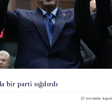
a bir parti sığdırdı
‘Ben
yorumlar kapal
aynı
Nimet’im’