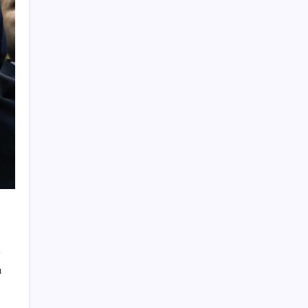
PlayStation kutularının üzerinde artık bu
uyarı olacak
Tarihi borsa çöküşü: ‘Kaybedenler Kulübü’
siyasi parti kuruyor!
Meta’ya çocuk güvenliği davasında 567
milyon dolar ceza
Özgür Özel’den Le Monde’a çarpıcı yazı:
‘Bu sürecin kırılma noktası…’
UBS Baş Yatırım Sorumlusu’ndan altın
tahmini: Fiyatlardaki düşüşler alım fırsatı
yaratıyor
AB’den Ar-Ge’ye 130 milyar euroluk kaynak
Butlan yönetiminden dikkat çeken
‘transfer’ yorumu: ‘Demek ki AK Parti,
CHP’ye yaklaştı’
ı
Çerçeve yasa TBMM’de… Görüşmeler
bugün başlıyor: Saat belli oldu