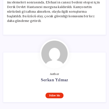
incelemeleri sonrasında, Efehan’ın cansız bedeni otopsi için
Derik Devlet Hastanesi morguna kaldırıldı. Kamyonetin
sürücüsü gözaltına alınırken, olayla ilgili soruşturma
başlatıldı. Bu üzücü olay, çocuk güvenliği konusunu bir kez
daha gündeme getirdi.
Author
Serkan Yılmaz
Follow Me