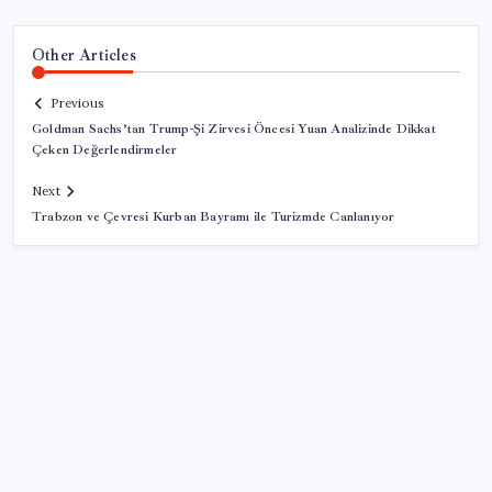
Other Articles
Previous
Goldman Sachs’tan Trump-Şi Zirvesi Öncesi Yuan Analizinde Dikkat
Çeken Değerlendirmeler
Next
Trabzon ve Çevresi Kurban Bayramı ile Turizmde Canlanıyor
SON YAZILAR