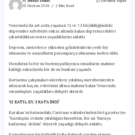
Venezuela’da
By
Serkan Yılmaz
yorumlar kapalı
enkaz
25 Haziran 2026
2 Min Read
altından
çıkarılan
depremzedeler
Venezuela’da art arda yaşanan 7.1 ve 7.3 büyüklüğündeki
konuştu
depremler sebebiyle enkaz altında kalan depremzedeleri
için
çıkartıldıktan sonra yaşadıklarını anlattı.
Deprem, metrelerce yükselen gökdelenlerin yerle bir
olmasına ve anayolların paramparça olmasına neden oldu.
Honduras’ta bir su borusu patlayınca insanların mahsur
kaldığı enkazlarda bir de su baskını yaşandı.
Kurtarma çalışmaları sürerken; yıkılmış merdivenlerden
atlayarak kaçan, evlerinini altına mahsur kalan Venezuela
vatandaşları yaşadıkları dehşeti aktardı.
’12 KATIL EV, 3 KATA İNDİ’
Karakas’ın batısındaki Caricuao sakinlerinden biri gazeteciye
“Kardeşim, evimin yıkıldığını hissettim. Bir an ‘Buraya
kadarmış’ dedim” diyerek yaşadığı dehşeti anlattı.
Komşularının bir hidrolik kriko bularak yardım etmesi