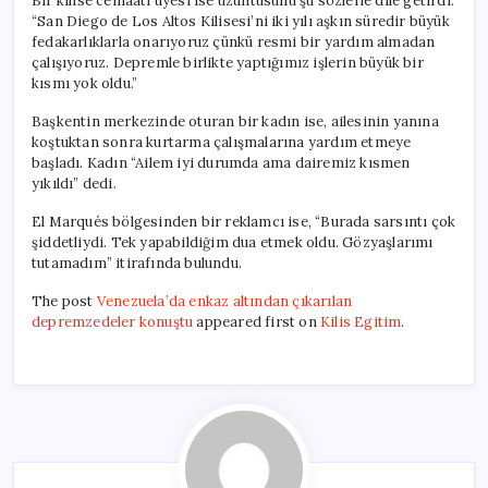
Bir kilise cemaati üyesi ise üzüntüsünü şu sözlerle dile getirdi:
“San Diego de Los Altos Kilisesi’ni iki yılı aşkın süredir büyük
fedakarlıklarla onarıyoruz çünkü resmi bir yardım almadan
çalışıyoruz. Depremle birlikte yaptığımız işlerin büyük bir
kısmı yok oldu.”
Başkentin merkezinde oturan bir kadın ise, ailesinin yanına
koştuktan sonra kurtarma çalışmalarına yardım etmeye
başladı. Kadın “Ailem iyi durumda ama dairemiz kısmen
yıkıldı” dedi.
El Marqués bölgesinden bir reklamcı ise, “Burada sarsıntı çok
şiddetliydi. Tek yapabildiğim dua etmek oldu. Gözyaşlarımı
tutamadım” itirafında bulundu.
The post
Venezuela’da enkaz altından çıkarılan
depremzedeler konuştu
appeared first on
Kilis Egitim
.