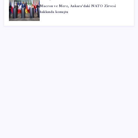
Macron ve Merz, Ankara’daki NATO Zirvesi
hakkında konuştu
SON YAZILAR
PlayStation kutularının üzerinde artık bu uyarı
olacak
Tarihi borsa çöküşü: ‘Kaybedenler Kulübü’ siyasi parti
kuruyor!
Meta’ya çocuk güvenliği davasında 567 milyon dolar