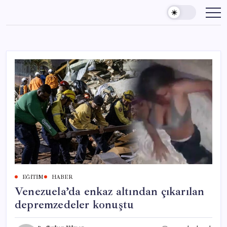
Skip
to
content
EĞITIM
HABER
Venezuela’da enkaz altından çıkarılan
depremzedeler konuştu