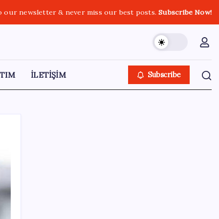
o our newsletter & never miss our best posts.
Subscribe Now!
TIM
İLETİŞİM
Subscribe
SON YAZILAR
Erdoğan’dan Suudi Arabistan’a günübirlik
çalışma ziyareti