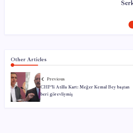
Ser
Other Articles
Previous
CHP’li Atilla Kart: Meğer Kemal Bey baştan
beri görevliymiş