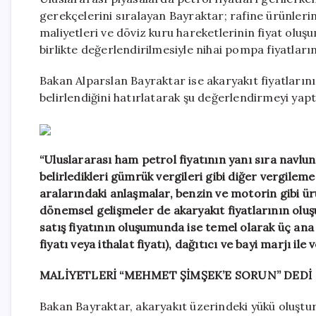
gerekçelerini sıralayan Bayraktar; rafine ürünlerin
maliyetleri ve döviz kuru hareketlerinin fiyat oluş
birlikte değerlendirilmesiyle nihai pompa fiyatlarını
Bakan Alparslan Bayraktar ise akaryakıt fiyatların
belirlendiğini hatırlatarak şu değerlendirmeyi yapt
“Uluslararası ham petrol fiyatının yanı sıra navlun
belirledikleri gümrük vergileri gibi diğer vergilem
aralarındaki anlaşmalar, benzin ve motorin gibi ürü
dönemsel gelişmeler de akaryakıt fiyatlarının oluş
satış fiyatının oluşumunda ise temel olarak üç ana b
fiyatı veya ithalat fiyatı), dağıtıcı ve bayi marjı i
MALİYETLERİ “MEHMET ŞİMŞEK’E SORUN” DEDİ
Bakan Bayraktar, akaryakıt üzerindeki yükü oluştu