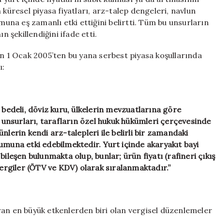
 küresel piyasa fiyatları, arz-talep dengeleri, navlun
umuna eş zamanlı etki ettiğini belirtti. Tüm bu unsurların
n şekillendiğini ifade etti.
ın 1 Ocak 2005’ten bu yana serbest piyasa koşullarında
ı:
 bedeli, döviz kuru, ülkelerin mevzuatlarına göre
e unsurları, tarafların özel hukuk hükümleri çerçevesinde
nlerin kendi arz-talepleri ile belirli bir zamandaki
umuna etki edebilmektedir. Yurt içinde akaryakıt bayi
ileşen bulunmakta olup, bunlar; ürün fiyatı (rafineri çıkış
le vergiler (ÖTV ve KDV) olarak sıralanmaktadır.”
ran en büyük etkenlerden biri olan vergisel düzenlemeler