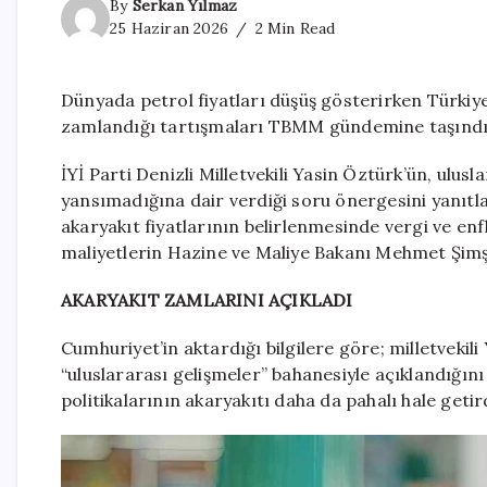
By
Serkan Yılmaz
25 Haziran 2026
2 Min Read
Dünyada petrol fiyatları düşüş gösterirken Türkiye’
zamlandığı tartışmaları TBMM gündemine taşındı
İYİ Parti Denizli Milletvekili Yasin Öztürk’ün, ul
yansımadığına dair verdiği soru önergesini yanıtla
akaryakıt fiyatlarının belirlenmesinde vergi ve enf
maliyetlerin Hazine ve Maliye Bakanı Mehmet Şimşe
AKARYAKIT ZAMLARINI AÇIKLADI
Cumhuriyet’in aktardığı bilgilere göre; milletvekil
“uluslararası gelişmeler” bahanesiyle açıklandığını
politikalarının akaryakıtı daha da pahalı hale getir