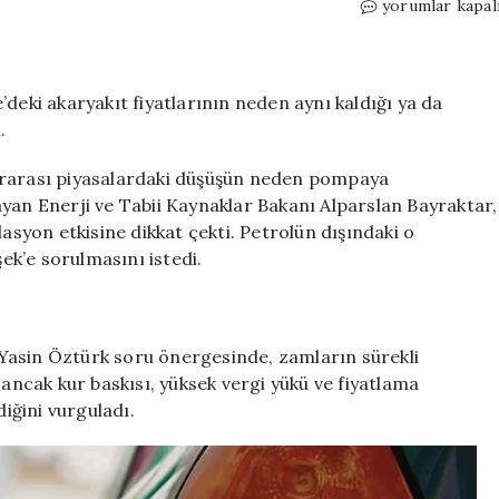
Akaryakıt
yorumlar kapal
zamlarını
açıkladı:
Bakan
Bayraktar
deki akaryakıt fiyatlarının neden aynı kaldığı ya da
maliyetleri
.
“Mehmet
Şimşek’e
uslararası piyasalardaki düşüşün neden pompaya
sorun”
yan Enerji ve Tabii Kaynaklar Bakanı Alparslan Bayraktar,
dedi
lasyon etkisine dikkat çekti. Petrolün dışındaki o
için
k’e sorulmasını istedi.
i Yasin Öztürk soru önergesinde, zamların sürekli
 ancak kur baskısı, yüksek vergi yükü ve fiyatlama
diğini vurguladı.