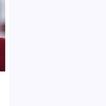
SpaceX roketi Ay’a düştü
Türk şirket, Abu Dabi ile Dubai arasındaki
seyahat süresini 30 dakikaya indiriyor
SGK’dan prim eksiği olanlara kritik uyarı: Bu
imkânlarla emeklilik öne çekiliyor
Pixel 11 Sızıntıları: Yeni Kamera Tasarımı ve
Batarya Detayları Ortaya Çıktı
Hava sıcaklığı arttıkça kalp krizi riski
artıyor! Sağlığı tehdit eden 5 hata
DEM Parti’den ‘Çerçeve Yasa’ öncesi kritik
grup toplantısı
5.2 ton üretimle köprübaşı liderliği sırtladı
Wildberries tesisi alevler içinde kaldı
TBMM’de ‘öğrenci affı’ maddesi kabul edildi:
Bir madde AKP’nin önergesiyle metinden
çıkarıldı