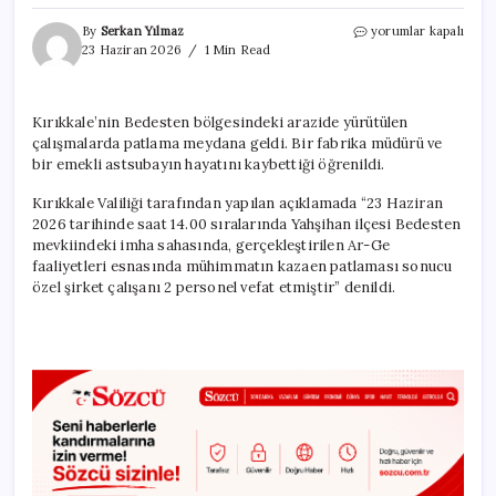
SON
By
Serkan Yılmaz
yorumlar kapalı
DAKİKA
23 Haziran 2026
1 Min Read
|
Kırıkkale’de
mühimmat
Kırıkkale’nin Bedesten bölgesindeki arazide yürütülen
deposunda
çalışmalarda patlama meydana geldi. Bir fabrika müdürü ve
patlama:
İki
bir emekli astsubayın hayatını kaybettiği öğrenildi.
can
kaybı
Kırıkkale Valiliği tarafından yapılan açıklamada “23 Haziran
için
2026 tarihinde saat 14.00 sıralarında Yahşihan ilçesi Bedesten
mevkiindeki imha sahasında, gerçekleştirilen Ar-Ge
faaliyetleri esnasında mühimmatın kazaen patlaması sonucu
özel şirket çalışanı 2 personel vefat etmiştir” denildi.