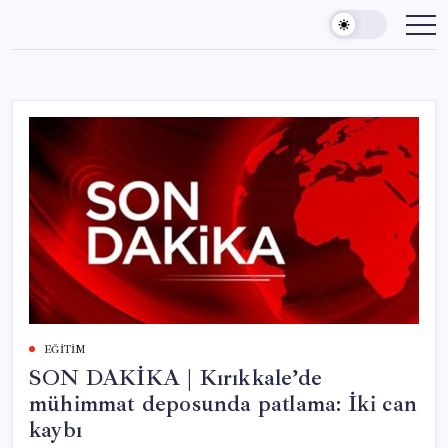
Skip
to
content
EĞITIM
SON DAKİKA | Kırıkkale’de
mühimmat deposunda patlama: İki can
kaybı