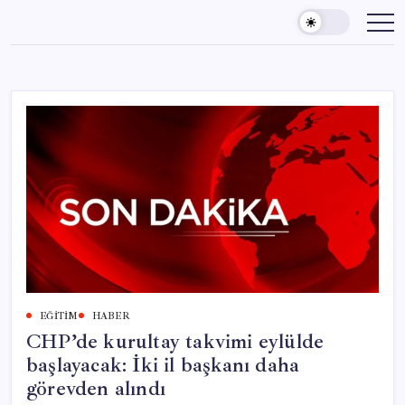
Skip
to
content
EĞITIM
HABER
CHP’de kurultay takvimi eylülde
başlayacak: İki il başkanı daha
görevden alındı