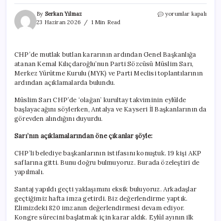
CHP’de
By
Serkan Yılmaz
yorumlar kapalı
kurultay
23 Haziran 2026
1 Min Read
takvimi
eylülde
başlayacak:
CHP’de mutlak butlan kararının ardından Genel Başkanlığa
İki
atanan Kemal Kılıçdaroğlu’nun Parti Sözcüsü Müslim Sarı,
il
başkanı
Merkez Yürütme Kurulu (MYK) ve Parti Meclisi toplantılarının
daha
ardından açıklamalarda bulundu.
görevden
alındı
Müslim Sarı CHP’de ‘olağan’ kurultay takviminin eylülde
için
başlayacağını söylerken, Antalya ve Kayseri İl Başkanlarının da
görevden alındığını duyurdu.
Sarı’nın açıklamalarından öne çıkanlar şöyle:
CHP’li belediye başkanlarının istifasını konuştuk. 19 kişi AKP
saflarına gitti. Bunu doğru bulmuyoruz. Burada özeleştiri de
yapılmalı.
Santaj yapıldı geçti yaklaşımını eksik buluyoruz. Arkadaşlar
geçtiğimiz hafta imza getirdi. Biz değerlendirme yaptık.
Elimizdeki 820 imzanın değerlendirmesi devam ediyor.
Kongre sürecini başlatmak için karar aldık. Eylül ayının ilk