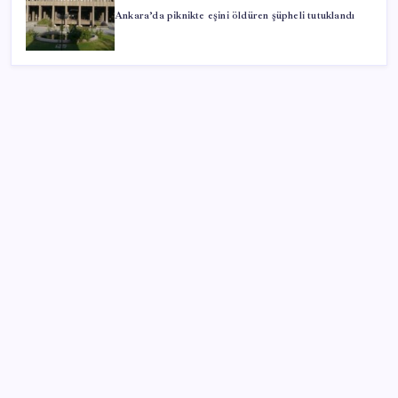
Ankara’da piknikte eşini öldüren şüpheli tutuklandı
SON YAZILAR
Erdoğan’dan Suudi Arabistan’a günübirlik çalışma
ziyareti
SpaceX roketi Ay’a düştü
Türk şirket, Abu Dabi ile Dubai arasındaki seyahat
süresini 30 dakikaya indiriyor