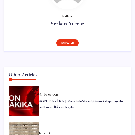
Author
Serkan Yılmaz
Follow Me
Other Articles
Previous
SON DAKİKA | Kırıkkale’de mühimmat deposunda
patlama: İki can kaybı
Next