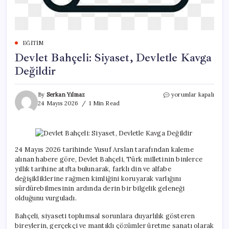
EĞITIM
Devlet Bahçeli: Siyaset, Devletle Kavga
Değildir
Devlet
By
Serkan Yılmaz
yorumlar kapalı
Bahçeli:
24 Mayıs 2026
1 Min Read
Siyaset,
Devletle
Kavga
Değildir
için
24 Mayıs 2026 tarihinde Yusuf Arslan tarafından kaleme
alınan habere göre, Devlet Bahçeli, Türk milletinin binlerce
yıllık tarihine atıfta bulunarak, farklı din ve alfabe
değişikliklerine rağmen kimliğini koruyarak varlığını
sürdürebilmesinin ardında derin bir bilgelik geleneği
olduğunu vurguladı.
Bahçeli, siyaseti toplumsal sorunlara duyarlılık gösteren
bireylerin, gerçekçi ve mantıklı çözümler üretme sanatı olarak