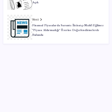
Açık
Next
Finansal Piyasalarda Sarsıntı: İktisatçı Mahfi Eğilmez
‘Piyasa Aldırmazlığı’ Üzerine Değerlendirmelerde
Bulundu
SON YAZILAR
AB ambalaj kısıtlaması için düğmeye bastı
PlayStation kutularının üzerinde artık bu uyarı