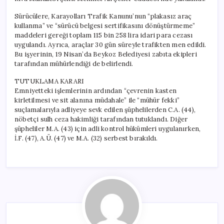
Sürücülere, Karayolları Trafik Kanunu’nun “plakasız araç
kullanma” ve “sürücü belgesi sertifikasını dönüştürmeme”
maddeleri gereği toplam 115 bin 258 lira idari para cezası
uygulandı. Ayrıca, araçlar 30 gün süreyle trafikten men edildi.
Bu işyerinin, 19 Nisan’da Beykoz Belediyesi zabıta ekipleri
tarafından mühürlendiği de belirlendi.
TUTUKLAMA KARARI
Emniyetteki işlemlerinin ardından “çevrenin kasten
kirletilmesi ve sit alanına müdahale” ile “mühür fekki”
suçlamalarıyla adliyeye sevk edilen şüphelilerden C.A. (44),
nöbetçi sulh ceza hakimliği tarafından tutuklandı. Diğer
şüpheliler M.A. (43) için adli kontrol hükümleri uygulanırken,
İ.F. (47), A.Ü. (47) ve M.A. (32) serbest bırakıldı.