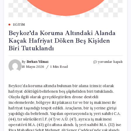
EĞITIM
Beykoz’da Koruma Altındaki Alanda
Kaçak Hafriyat Döken Beş Kişiden
Biri Tutuklandı
Beykoz’da
By
Serkan Yılmaz
yorumlar kapalı
Koruma
18 Mayıs 2026
1 Min Read
Altındaki
Alanda
Kaçak
Beykoz’da koruma altında bulunan bir alana izinsiz olarak
Hafriyat
hafriyat döktüğü belirlenen beş şüpheliden biri tutuklandı.
Döken
Beş
Olayla ilgili olarak gerçekleştirilen drone destekli
Kişiden
incelemelerde, bölgeye iki plakasız tır ve bir iş makinesi ile
Biri
hafriyat taşındığı tespit edildi. Araçların, bir iş yerine girişi
Tutuklandı
yapıldığı da belirlendi. Yapılan operasyonda iş yeri sahibi C.A.
için
(44), tır sürücüleri İ.F. (47) ve A.Ü. (47), ayrıca iş makinesi
operatörü M.A. (43) gözaltına alındı. İş yeri sahibi M.A. (32) ise
Riva Mahallesi Şehit Mehmet Ali Şener Caddesi’nde yakalandı.