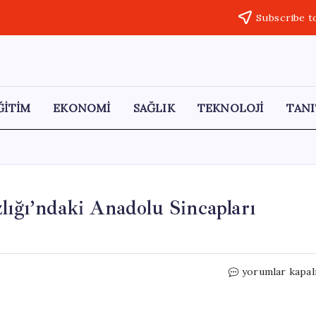
Subscribe t
ĞİTİM
EKONOMİ
SAĞLIK
TEKNOLOJİ
TANI
lığı’ndaki Anadolu Sincapları
Baharın
yorumlar kapal
Müjdecileri:
Sultan
Sazlığı’ndaki