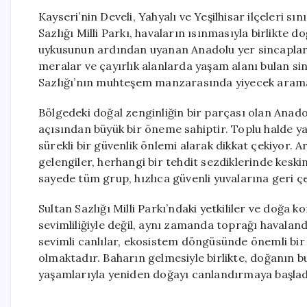
Kayseri’nin Develi, Yahyalı ve Yeşilhisar ilçeleri s
Sazlığı Milli Parkı, havaların ısınmasıyla birlikte 
uykusunun ardından uyanan Anadolu yer sincapları, 
meralar ve çayırlık alanlarda yaşam alanı bulan si
Sazlığı’nın muhteşem manzarasında yiyecek arama
Bölgedeki doğal zenginliğin bir parçası olan Anadol
açısından büyük bir öneme sahiptir. Toplu halde y
sürekli bir güvenlik önlemi alarak dikkat çekiyor. 
gelengiler, herhangi bir tehdit sezdiklerinde keskin 
sayede tüm grup, hızlıca güvenli yuvalarına geri çe
Sultan Sazlığı Milli Parkı’ndaki yetkililer ve doğ
sevimliliğiyle değil, aynı zamanda toprağı havalandır
sevimli canlılar, ekosistem döngüsünde önemli bi
olmaktadır. Baharın gelmesiyle birlikte, doğanın bu
yaşamlarıyla yeniden doğayı canlandırmaya başlad