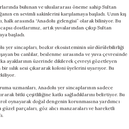
Anadolu
ınırlarında bulunan ve uluslararası öneme sahip Sultan
Sincapları
doğanın en sevimli sakinlerini karşılamaya başladı. Uzun kış
Yeniden
halk arasında “Anadolu gelengisi” olarak biliniyor. Bu
Ortaya
ncapsı dostlarımız, artık yuvalarından çıkıp Sultan
Çıktı
ya başladı.
için
u yer sincapları, bozkır ekosisteminin sürdürülebilirliği
aşayan bu canlılar, beslenme sırasında ve yuva çevresinde
Arka ayaklarının üzerinde dikilerek çevreyi gözetleyen
bir ıslık sesi çıkararak koloni üyelerini uyarıyor. Bu
kiliyor.
a koruma uzmanları, Anadolu yer sincaplarının sadece
arak bitki çeşitliliğine katkı sağladıklarını belirtiyor. Bu
r rol oynayarak doğal dengenin korunmasına yardımcı
 güzel parçaları, göz alıcı manzaraları ve hareketli
ı.