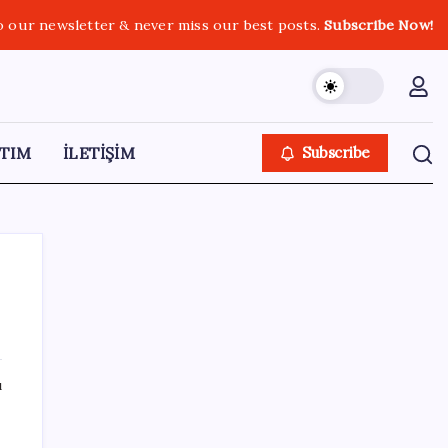
o our newsletter & never miss our best posts.
Subscribe Now!
TIM
İLETİŞİM
Subscribe
SON YAZILAR
ı
PlayStation kutularının üzerinde artık bu
uyarı olacak