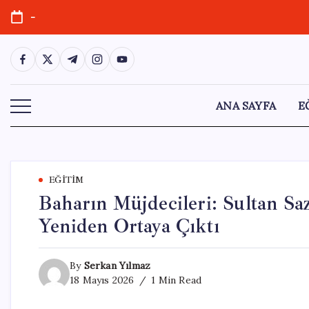
Skip
-
to
content
https://www.facebook.com/
https://twitter.com/
https://t.me/
https://www.instagram.com/
https://youtube.com/
ANA SAYFA
E
EĞITIM
Baharın Müjdecileri: Sultan Saz
Yeniden Ortaya Çıktı
By
Serkan Yılmaz
18 Mayıs 2026
1 Min Read