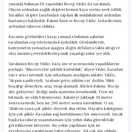
yanında bulunan 59 yaşındaki Recep Yıldız da yaralandı.
Olayın ardından sağlık ekipleri hemen kaza yerine sevk edildi.
Yaralılar, ekipler tarafından yapılan ilk müdahalenin ardından
hastaneye kaldırıldı. Rahmi Kuru ve Recep Yıldız, tedavilerinin
ardından taburcu oldular.
Kazanın görüntüleri, karşı yamaçta bulunan şahıslar
tarafından cep telefonuyla kaydedildi. Görüntülerde,
kamyonetin yamaçtan aşağıya doğru defalarca takla attığı ve
olay anında çevredekilerin panik yaşadığı anlar yer aldı.
Yaralanan Recep Yıldız, kaza anı ve sonrasında yaşadıklarını
paylaştı. “Mucizevi bir şekilde kurtulduk,” diyen Yıldız, kazadan
önce aracı istemek için arkadaşını aradığını anlattı. Yıldız,
“Akşam saatleriydi, ‘Arabanı getir, yüküm var’ dedim. Yükü
boşaltıp dönerken, araç virajı alamadı. Sürücü Rahmi, ‘Recep
abi, gidiyoruz’ dediği anda uçuruma yuvarlandık. Fren mi
tutmadı, ne oldu bilemiyoruz. Rahmi’yi yaklaşık 30 metre
sonra savurdu, ben ise 200 metre sonra savruldum. O an,
‘Allah’ım sana çok şükür’ diyerek dua ettim. Hayatta kaldığımız
için çok şükür. Kazadan sağ kurtulmamız bir mucizeydi. Ancak
başka kazaların yaşanmaması için yolun daha güvenli hâle
getirilmesini istiyoruz. Bu yolun yapılması için ne
gerekiyorsa yapılmasını talep ediyoruz. Yol çok dar olduğu