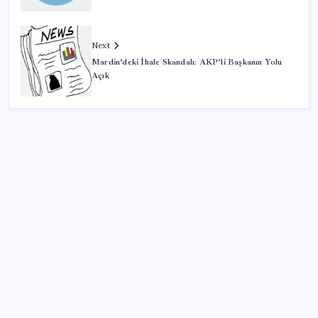
Next
Mardin’deki İhale Skandalı: AKP’li Başkanın Yolu
Açık
SON YAZILAR
PlayStation kutularının üzerinde artık bu uyarı
olacak
Tarihi borsa çöküşü: ‘Kaybedenler Kulübü’ siyasi parti