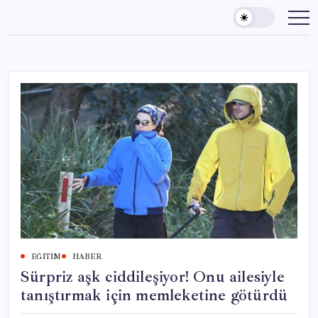
Skip
to
content
EĞITIM
HABER
Sürpriz aşk ciddileşiyor! Onu ailesiyle
tanıştırmak için memleketine götürdü