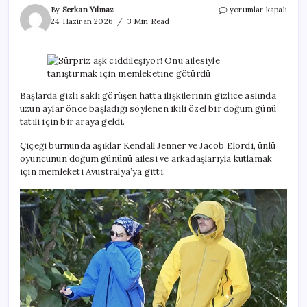
Sürpriz
By
Serkan Yılmaz
yorumlar kapalı
aşk
24 Haziran 2026
3 Min Read
ciddileşiyor!
Onu
ailesiyle
tanıştırmak
için
memleketine
Başlarda gizli saklı görüşen hatta ilişkilerinin gizlice aslında
götürdü
uzun aylar önce başladığı söylenen ikili özel bir doğum günü
için
tatili için bir araya geldi.
Çiçeği burnunda aşıklar Kendall Jenner ve Jacob Elordi, ünlü
oyuncunun doğum gününü ailesi ve arkadaşlarıyla kutlamak
için memleketi Avustralya’ya gitti.