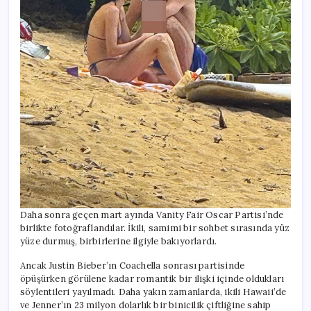
Daha sonra geçen mart ayında Vanity Fair Oscar Partisi’nde
birlikte fotoğraflandılar. İkili, samimi bir sohbet sırasında yüz
yüze durmuş, birbirlerine ilgiyle bakıyorlardı.
Ancak Justin Bieber’ın Coachella sonrası partisinde
öpüşürken görülene kadar romantik bir ilişki içinde oldukları
söylentileri yayılmadı. Daha yakın zamanlarda, ikili Hawaii’de
ve Jenner’ın 23 milyon dolarlık bir binicilik çiftliğine sahip