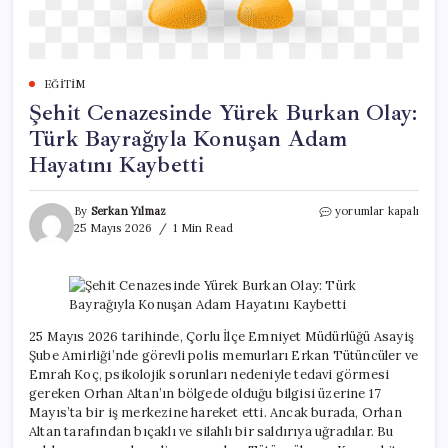
EĞITIM
Şehit Cenazesinde Yürek Burkan Olay:
Türk Bayrağıyla Konuşan Adam
Hayatını Kaybetti
Şehit
By
Serkan Yılmaz
yorumlar kapalı
Cenazesinde
25 Mayıs 2026
1 Min Read
Yürek
Burkan
Olay:
Türk
Bayrağıyla
Konuşan
25 Mayıs 2026 tarihinde, Çorlu İlçe Emniyet Müdürlüğü Asayiş
Adam
Şube Amirliği’nde görevli polis memurları Erkan Tütüncüler ve
Hayatını
Emrah Koç, psikolojik sorunları nedeniyle tedavi görmesi
Kaybetti
gereken Orhan Altan’ın bölgede olduğu bilgisi üzerine 17
için
Mayıs’ta bir iş merkezine hareket etti. Ancak burada, Orhan
Altan tarafından bıçaklı ve silahlı bir saldırıya uğradılar. Bu