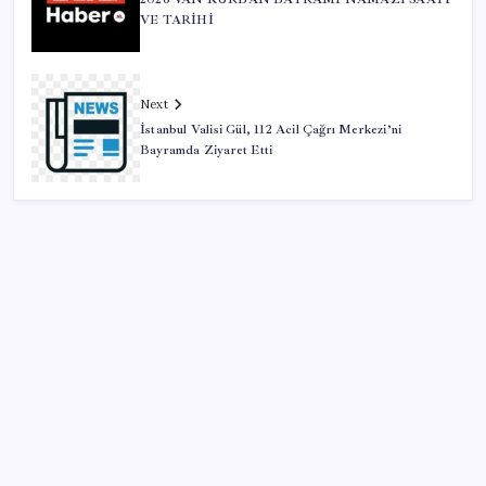
VE TARİHİ
Next
İstanbul Valisi Gül, 112 Acil Çağrı Merkezi’ni
Bayramda Ziyaret Etti
SON YAZILAR
AB ambalaj kısıtlaması için düğmeye bastı