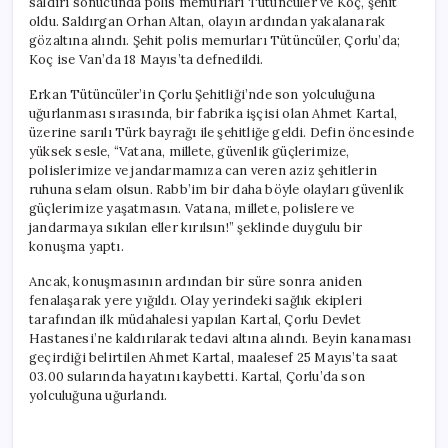
saldırı sonucunda polis memurları Tütüncüler ve Koç, şehit
oldu. Saldırgan Orhan Altan, olayın ardından yakalanarak
gözaltına alındı. Şehit polis memurları Tütüncüler, Çorlu’da;
Koç ise Van’da 18 Mayıs’ta defnedildi.
Erkan Tütüncüler’in Çorlu Şehitliği’nde son yolculuğuna
uğurlanması sırasında, bir fabrika işçisi olan Ahmet Kartal,
üzerine sarılı Türk bayrağı ile şehitliğe geldi. Defin öncesinde
yüksek sesle, “Vatana, millete, güvenlik güçlerimize,
polislerimize ve jandarmamıza can veren aziz şehitlerin
ruhuna selam olsun. Rabb’im bir daha böyle olayları güvenlik
güçlerimize yaşatmasın. Vatana, millete, polislere ve
jandarmaya sıkılan eller kırılsın!” şeklinde duygulu bir
konuşma yaptı.
Ancak, konuşmasının ardından bir süre sonra aniden
fenalaşarak yere yığıldı. Olay yerindeki sağlık ekipleri
tarafından ilk müdahalesi yapılan Kartal, Çorlu Devlet
Hastanesi’ne kaldırılarak tedavi altına alındı. Beyin kanaması
geçirdiği belirtilen Ahmet Kartal, maalesef 25 Mayıs’ta saat
03.00 sularında hayatını kaybetti. Kartal, Çorlu’da son
yolculuğuna uğurlandı.