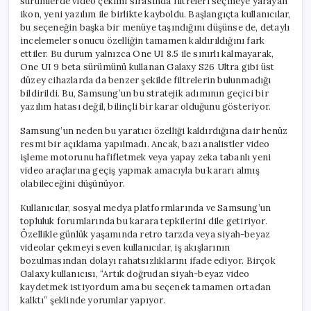
sürümlerde video çekimi sırasında filtreleri seçmeye yarayan
ikon, yeni yazılım ile birlikte kayboldu. Başlangıçta kullanıcılar,
bu seçeneğin başka bir menüye taşındığını düşünse de, detaylı
incelemeler sonucu özelliğin tamamen kaldırıldığını fark
ettiler. Bu durum yalnızca One UI 8.5 ile sınırlı kalmayarak,
One UI 9 beta sürümünü kullanan Galaxy S26 Ultra gibi üst
düzey cihazlarda da benzer şekilde filtrelerin bulunmadığı
bildirildi. Bu, Samsung’un bu stratejik adımının geçici bir
yazılım hatası değil, bilinçli bir karar olduğunu gösteriyor.
Samsung’un neden bu yaratıcı özelliği kaldırdığına dair henüz
resmi bir açıklama yapılmadı. Ancak, bazı analistler video
işleme motorunu hafifletmek veya yapay zeka tabanlı yeni
video araçlarına geçiş yapmak amacıyla bu kararı almış
olabileceğini düşünüyor.
Kullanıcılar, sosyal medya platformlarında ve Samsung’un
topluluk forumlarında bu karara tepkilerini dile getiriyor.
Özellikle günlük yaşamında retro tarzda veya siyah-beyaz
videolar çekmeyi seven kullanıcılar, iş akışlarının
bozulmasından dolayı rahatsızlıklarını ifade ediyor. Birçok
Galaxy kullanıcısı, “Artık doğrudan siyah-beyaz video
kaydetmek istiyordum ama bu seçenek tamamen ortadan
kalktı” şeklinde yorumlar yapıyor.