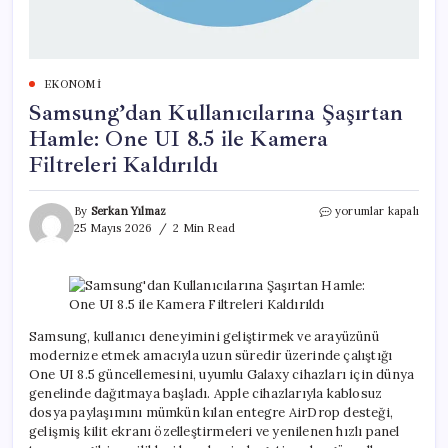
EKONOMI
Samsung’dan Kullanıcılarına Şaşırtan
Hamle: One UI 8.5 ile Kamera
Filtreleri Kaldırıldı
Samsung’dan
By
Serkan Yılmaz
yorumlar kapalı
Kullanıcılarına
25 Mayıs 2026
2 Min Read
Şaşırtan
Hamle:
One
UI
8.5
ile
Samsung, kullanıcı deneyimini geliştirmek ve arayüzünü
Kamera
modernize etmek amacıyla uzun süredir üzerinde çalıştığı
Filtreleri
One UI 8.5 güncellemesini, uyumlu Galaxy cihazları için dünya
Kaldırıldı
genelinde dağıtmaya başladı. Apple cihazlarıyla kablosuz
için
dosya paylaşımını mümkün kılan entegre AirDrop desteği,
gelişmiş kilit ekranı özelleştirmeleri ve yenilenen hızlı panel