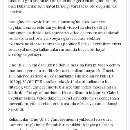
tasarımı gibi yenilikleri beraberinde getiren bu güncelleme,
bazı kullanıcılar için hayal kırıklığı yaratacak bir değişimi de
içeriyor.
Son güncellemeyle birlikte, Samsung’un stok Kamera
uygulamasında bulunan yerleşik video filtreleri özelliği
tamamen kaldırıldı. Kullanıcıların video çekerken anlık olarak
renk, kontrast ve siyah-beyaz gibi yaratıcı efektler
eklemesine olanak tanıyan bu popüler özellik, içerik üreticileri
ve sosyal medya kullanıcıları arasında büyük bir hayal
kırıklığına yol açtı.
One UI 8.5, yeni özelliklerle dolu olmasına karşın, video çekim
modunda yer alan bu filtreler artık kullanılmayacak. Önceki
sürümlerde sadece 4K çözünürlükte sınırlı olan ve Full HD
(1080p) 30/60 FPS modlarında aktif olarak kullanılan bu
filtreler, yeni güncellemeyle birlikte tüm video modlarından
kaldırıldı. Fotoğraf modunda filtre kullanma imkanı ve Galeri
uygulamasında video düzenlerken filtre ekleme seçeneği hâlâ
mevcutken, video çekimleri sırasında efekt uygulama olanağı
kapandı.
Kullanıcılar, One UI 8.5 güncellemesini yükledikten sonra,
Kamera arayüzünde önemli bir eksiklikle karşılaştı. Önceki