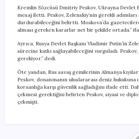
Kremlin Sözcüsü Dmitriy Peskov, Ukrayna Devlet Baş
mesaj iletti. Peskov, Zelenskiy’nin gerekli adımlar
durdurabileceğini belirtti. Moskova’da gazetecile
alması gereken kararlar net bir şekilde ortada.” ifa
Ayrıca, Rusya Devlet Başkanı Vladimir Putin’in Ze
sürecine katkı sağlayabileceğini vurguladı. Peskov,
gerekiyor.” dedi.
Öte yandan, Rus savaş gemilerinin Almanya kıyıla
Peskov, donanmanın uluslararası deniz hukukuna u
korsanlığa karşı güvenlik sağladığını ifade etti. D
çekmesi gerektiğini belirten Peskov, siyasi ve dip
çekmişti.