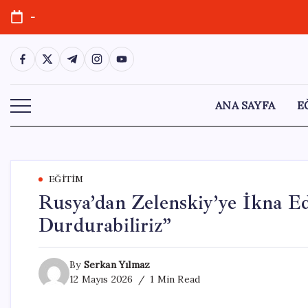
Skip
-
to
content
https://www.facebook.com/
https://twitter.com/
https://t.me/
https://www.instagram.com/
https://youtube.com/
ANA SAYFA
E
EĞITIM
Rusya’dan Zelenskiy’ye İkna E
Durdurabiliriz”
By
Serkan Yılmaz
12 Mayıs 2026
1 Min Read