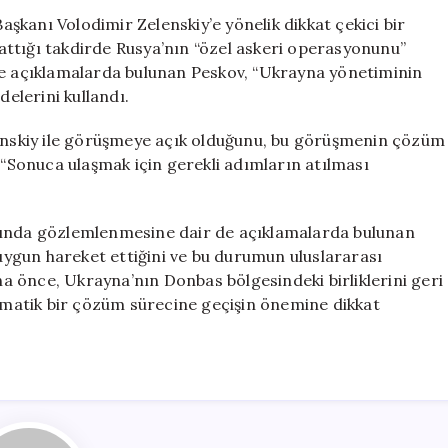
Mesaj:
kanı Volodimir Zelenskiy’e yönelik dikkat çekici bir
“Operasyonum
ı attığı takdirde Rusya’nın “özel askeri operasyonunu”
Durdurabiliriz”
re açıklamalarda bulunan Peskov, “Ukrayna yönetiminin
için
delerini kullandı.
lenskiy ile görüşmeye açık olduğunu, bu görüşmenin çözüm
 “Sonuca ulaşmak için gerekli adımların atılması
rında gözlemlenmesine dair de açıklamalarda bulunan
ygun hareket ettiğini ve bu durumun uluslararası
aha önce, Ukrayna’nın Donbas bölgesindeki birliklerini geri
lomatik bir çözüm sürecine geçişin önemine dikkat