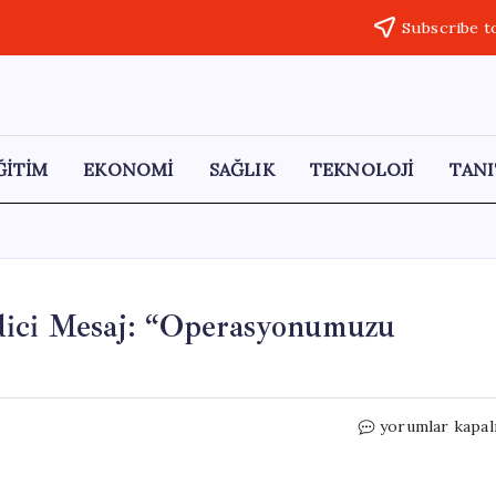
Subscribe t
ĞİTİM
EKONOMİ
SAĞLIK
TEKNOLOJİ
TANI
dici Mesaj: “Operasyonumuzu
Rusya’dan
yorumlar kapal
Zelenskiy’ye
İkna
Edici