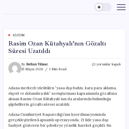
Skip
to
content
EĞITIM
Rasim Ozan Kütahyalı’nın Gözaltı
Süresi Uzatıldı
Rasim
By
Serkan Yılmaz
yorumlar kapalı
Ozan
15 Mayıs 2026
1 Min Read
Kütahyalı’nın
Gözaltı
Süresi
Adana merkezli yürütülen “yasa dışı bahis, kara para aklama,
Uzatıldı
rüşvet ve dolandırıcılık” soruşturması kapsamında gözaltına
için
alınan Rasim Ozan Kütahyalı’nın da aralarında bulunduğu
şüphelilerin gözaltı süresi uzatıldı.
Adana Cumhuriyet Başsavcılığı’nın koordinasyonunda
gerçekleştirilen kapsamlı operasyonda, 21 ilde yasa dışı
faaliyet gösteren bir şebekeye yönelik hareket geçildi. Bu