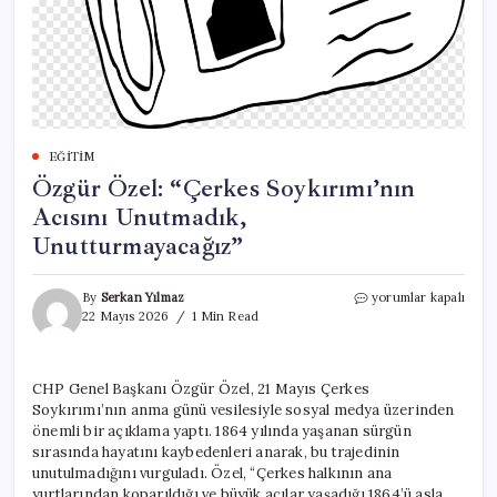
EĞITIM
Özgür Özel: “Çerkes Soykırımı’nın
Acısını Unutmadık,
Unutturmayacağız”
Özgür
By
Serkan Yılmaz
yorumlar kapalı
Özel:
22 Mayıs 2026
1 Min Read
“Çerkes
Soykırımı’nın
Acısını
CHP Genel Başkanı Özgür Özel, 21 Mayıs Çerkes
Unutmadık,
Soykırımı’nın anma günü vesilesiyle sosyal medya üzerinden
Unutturmayacağız”
için
önemli bir açıklama yaptı. 1864 yılında yaşanan sürgün
sırasında hayatını kaybedenleri anarak, bu trajedinin
unutulmadığını vurguladı. Özel, “Çerkes halkının ana
yurtlarından koparıldığı ve büyük acılar yaşadığı 1864’ü asla