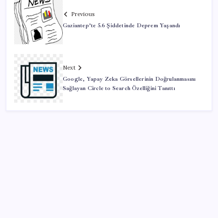
Previous
Gaziantep’te 5.6 Şiddetinde Deprem Yaşandı
Next
Google, Yapay Zeka Görsellerinin Doğrulanmasını
Sağlayan Circle to Search Özelliğini Tanıttı
SON YAZILAR