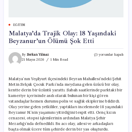
EĞITIM
Malatya’da Trajik Olay: 18 Yaşındaki
Beyzanur’un Ölümü Şok Etti
Malatya’da
By
Serkan Yılmaz
yorumlar kapalı
Trajik
21 Mayıs 2026
1 Min Read
Olay:
18
Yaşındaki
Malatya’nın Yeşilyurt ilçesindeki Seyran Mahallesi’ndeki Şehit
Beyzanur’un
Metin Selçuk Çocuk Parkı’nda meydana gelen üzücü bir olay,
Ölümü
Şok
kentte derin bir üzüntü yarattı. Sabah saatlerinde parktaki bir
Etti
kameriye içerisinde asılı olarak bulunan bir kişi gören
için
vatandaşlar hemen durumu polis ve sağlık ekiplerine bildirdi.
Olay yerine gelen yetkililer, yaptıkları incelemede 18 yaşındaki
Beyzanur N.’nin yaşamını yitirdiğini tespit etti. Genç kızın
cenazesi, otopsi işlemlerinin ardından Malatya Şehir
Mezarlığı’nda defnedildi. Bu acı olay, ailesi ve arkadaşları
başta olmak üzere tüm şehirde derin bir yas oluşturdu.