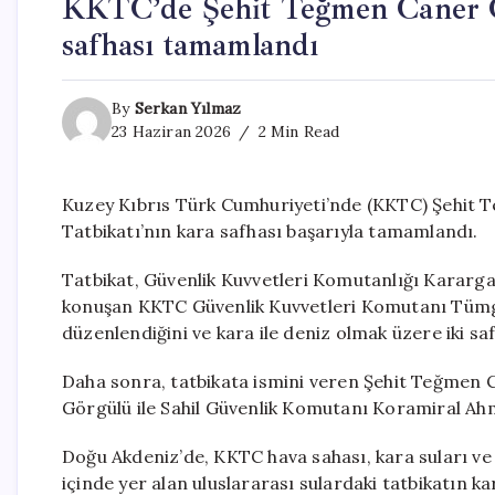
KKTC’de Şehit Teğmen Caner Gö
safhası tamamlandı
By
Serkan Yılmaz
23 Haziran 2026
2 Min Read
Kuzey Kıbrıs Türk Cumhuriyeti’nde (KKTC) Şehit
Tatbikatı’nın kara safhası başarıyla tamamlandı.
Tatbikat, Güvenlik Kuvvetleri Komutanlığı Karargahı
konuşan KKTC Güvenlik Kuvvetleri Komutanı Tümge
düzenlendiğini ve kara ile deniz olmak üzere iki sa
Daha sonra, tatbikata ismini veren Şehit Teğmen Ca
Görgülü ile Sahil Güvenlik Komutanı Koramiral Ahm
Doğu Akdeniz’de, KKTC hava sahası, kara suları ve
içinde yer alan uluslararası sulardaki tatbikatın ka