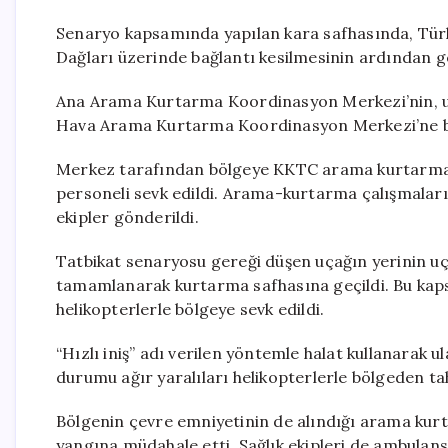
Senaryo kapsamında yapılan kara safhasında, Türk
Dağları üzerinde bağlantı kesilmesinin ardından g
Ana Arama Kurtarma Koordinasyon Merkezi’nin, uç
Hava Arama Kurtarma Koordinasyon Merkezi’ne bil
Merkez tarafından bölgeye KKTC arama kurtarma ek
personeli sevk edildi. Arama-kurtarma çalışmalar
ekipler gönderildi.
Tatbikat senaryosu gereği düşen uçağın yerinin uç
tamamlanarak kurtarma safhasına geçildi. Bu kap
helikopterlerle bölgeye sevk edildi.
“Hızlı iniş” adı verilen yöntemle halat kullanarak u
durumu ağır yaralıları helikopterlerle bölgeden tah
Bölgenin çevre emniyetinin de alındığı arama kurt
yangına müdahale etti. Sağlık ekipleri de ambulansl