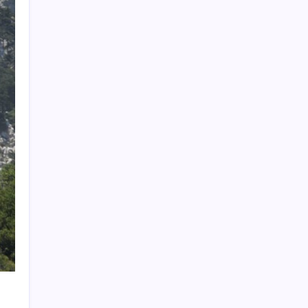
yaratıyor
AB’den Ar-Ge’ye 130 milyar euroluk kaynak
Butlan yönetiminden dikkat çeken
‘transfer’ yorumu: ‘Demek ki AK Parti,
CHP’ye yaklaştı’
Çerçeve yasa TBMM’de… Görüşmeler
bugün başlıyor: Saat belli oldu
Yapay zekayı kandıran korsan, 14 şirketin
sistemine sızdı
Son dakika… Kuşadası Belediyesi’ne üçüncü
dalga operasyon: Bülent Tezcan’ın kızı ve
damadı dahil çok sayıda gözaltı!
ASELSAN TOLUN P Testini Tamamladı:
Sığınak Delici Mühimmat Sahada
Menderes Belediyesi’ne operasyon:
Belediye Başkanı Çiçek dahil 16 kişi adliyeye
sevk edildi