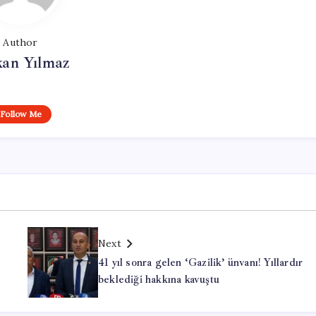
Author
kan Yılmaz
Follow Me
Next
41 yıl sonra gelen ‘Gazilik’ ünvanı! Yıllardır
beklediği hakkına kavuştu