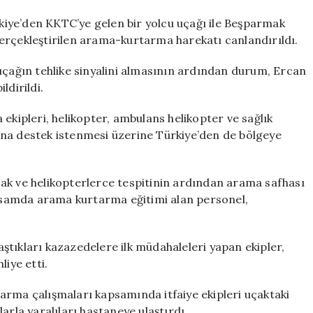
iye’den KKTC’ye gelen bir yolcu uçağı ile Beşparmak
erçekleştirilen arama-kurtarma harekatı canlandırıldı.
ağın tehlike sinyalini almasının ardından durum, Ercan
dirildi.
ipleri, helikopter, ambulans helikopter ve sağlık
ına destek istenmesi üzerine Türkiye’den de bölgeye
ak ve helikopterlerce tespitinin ardından arama safhası
samda arama kurtarma eğitimi alan personel,
laştıkları kazazedelere ilk müdahaleleri yapan ekipler,
liye etti.
arma çalışmaları kapsamında itfaiye ekipleri uçaktaki
arla yaralıları hastaneye ulaştırdı.