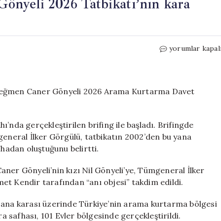
nyeli 2026 Tatbikatı’nın kara
KKTC’de
yorumlar kapal
Şehit
Teğmen
Caner
Gönyeli
 Teğmen Caner Gönyeli 2026 Arama Kurtarma Davet
2026
Tatbikatı’nın
kara
’nda gerçekleştirilen brifing ile başladı. Brifingde
safhası
neral İlker Görgülü, tatbikatın 2002’den bu yana
tamamlandı
fhadan oluştuğunu belirtti.
için
ner Gönyeli’nin kızı Nil Gönyeli’ye, Tümgeneral İlker
et Kendir tarafından “anı objesi” takdim edildi.
 ana karası üzerinde Türkiye’nin arama kurtarma bölgesi
ra safhası, 101 Evler bölgesinde gerçekleştirildi.