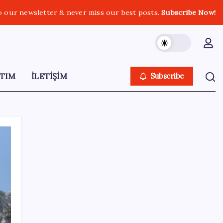
o our newsletter & never miss our best posts.
Subscribe Now!
TIM
İLETİŞİM
Subscribe
SON YAZILAR
UBS Baş Yatırım Sorumlusu’ndan altın
tahmini: Fiyatlardaki düşüşler alım fırsatı