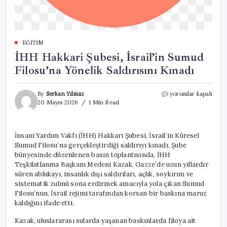
EĞITIM
İHH Hakkari Şubesi, İsrail’in Sumud
Filosu’na Yönelik Saldırısını Kınadı
İHH
By
Serkan Yılmaz
yorumlar kapalı
Hakkari
20 Mayıs 2026
1 Min Read
Şubesi,
İsrail’in
Sumud
İnsani Yardım Vakfı (İHH) Hakkari Şubesi, İsrail’in Küresel
Filosu’na
Sumud Filosu’na gerçekleştirdiği saldırıyı kınadı. Şube
Yönelik
Saldırısını
bünyesinde düzenlenen basın toplantısında, İHH
Kınadı
Teşkilatlanma Başkanı Medeni Kazak, Gazze’de uzun yıllardır
için
süren ablukayı, insanlık dışı saldırıları, açlık, soykırım ve
sistematik zulmü sona erdirmek amacıyla yola çıkan Sumud
Filosu’nun, İsrail rejimi tarafından korsan bir baskına maruz
kaldığını ifade etti.
Kazak, uluslararası sularda yaşanan baskınlarda filoya ait