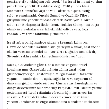
gemilere el konulduğunu belirterek, “Bu, İsrail’in insani yardım
projelerine yönelik ilk saldırısı değil. 2010 yılında Mavi
Marmara Gemisi’ne yapılan ve 10 aktivistin şehit olduğu
saldırıyı unutmadık. Önceki Sumud ve Özgürlük Filosu
girişimlerine yönelik müdahaleleri de hatırlıyoruz. Bu tür
saldırılar, Birleşmiş Milletler Deniz Hukuku Sözleşmesi başta
olmak üzere uluslararası hukuku ihlal ediyor ve açıkça
korsanlık ve terör tanımına girmektedir.
İsrail’in barbarlığı sadece Akdeniz ile sınırlı kalmıyor.
Gazze’de bebekler, kadınlar, sivil yerleşim alanları, hastaneler,
okullar ve camiler hedef alınıyor. Orta Doğu, bu insanlık dışı
Siyonist saldırganlıkla kan gölüne dönüşüyor” dedi.
Kazak, aktivistlerin gözaltına alınması ve gemilere el
konulmasının, Gazze’deki zulmün dünya tarafından
gizlenemeyeceğini gösterdiğini vurgulayarak, “Gazze’de
yaşanan insanlık dramı, açlık, sağlık krizi ve soykırım, tüm
dünyanın gözü önünde sürüyor. Uluslararası kuruluşların ve
dünya devletlerinin bu barbarlığa karşı yükümlülüklerini yerine
getirmemesi, İsrail rejiminin cüretkarlığını artırıyor. Bu
sessizlik, Gazze’deki zulmün devam etmesine ve insani
yardım koridorlarına engel olunmasına olanak tanımaktadır.