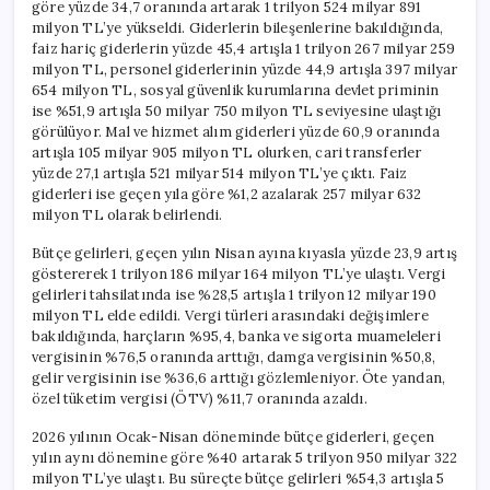
göre yüzde 34,7 oranında artarak 1 trilyon 524 milyar 891
milyon TL’ye yükseldi. Giderlerin bileşenlerine bakıldığında,
faiz hariç giderlerin yüzde 45,4 artışla 1 trilyon 267 milyar 259
milyon TL, personel giderlerinin yüzde 44,9 artışla 397 milyar
654 milyon TL, sosyal güvenlik kurumlarına devlet priminin
ise %51,9 artışla 50 milyar 750 milyon TL seviyesine ulaştığı
görülüyor. Mal ve hizmet alım giderleri yüzde 60,9 oranında
artışla 105 milyar 905 milyon TL olurken, cari transferler
yüzde 27,1 artışla 521 milyar 514 milyon TL’ye çıktı. Faiz
giderleri ise geçen yıla göre %1,2 azalarak 257 milyar 632
milyon TL olarak belirlendi.
Bütçe gelirleri, geçen yılın Nisan ayına kıyasla yüzde 23,9 artış
göstererek 1 trilyon 186 milyar 164 milyon TL’ye ulaştı. Vergi
gelirleri tahsilatında ise %28,5 artışla 1 trilyon 12 milyar 190
milyon TL elde edildi. Vergi türleri arasındaki değişimlere
bakıldığında, harçların %95,4, banka ve sigorta muameleleri
vergisinin %76,5 oranında arttığı, damga vergisinin %50,8,
gelir vergisinin ise %36,6 arttığı gözlemleniyor. Öte yandan,
özel tüketim vergisi (ÖTV) %11,7 oranında azaldı.
2026 yılının Ocak-Nisan döneminde bütçe giderleri, geçen
yılın aynı dönemine göre %40 artarak 5 trilyon 950 milyar 322
milyon TL’ye ulaştı. Bu süreçte bütçe gelirleri %54,3 artışla 5