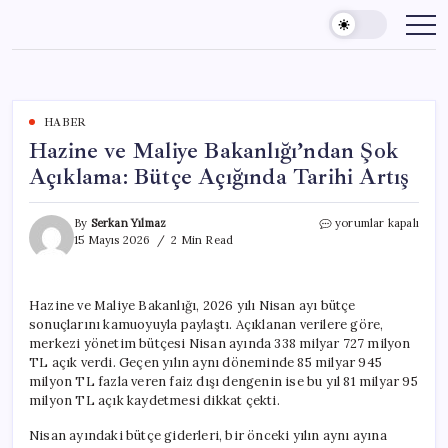
Skip
to
content
HABER
Hazine ve Maliye Bakanlığı’ndan Şok
Açıklama: Bütçe Açığında Tarihi Artış
Hazine
By
Serkan Yılmaz
yorumlar kapalı
ve
15 Mayıs 2026
2 Min Read
Maliye
Bakanlığı’ndan
Şok
Hazine ve Maliye Bakanlığı, 2026 yılı Nisan ayı bütçe
Açıklama:
sonuçlarını kamuoyuyla paylaştı. Açıklanan verilere göre,
Bütçe
Açığında
merkezi yönetim bütçesi Nisan ayında 338 milyar 727 milyon
Tarihi
TL açık verdi. Geçen yılın aynı döneminde 85 milyar 945
Artış
milyon TL fazla veren faiz dışı dengenin ise bu yıl 81 milyar 95
için
milyon TL açık kaydetmesi dikkat çekti.
Nisan ayındaki bütçe giderleri, bir önceki yılın aynı ayına