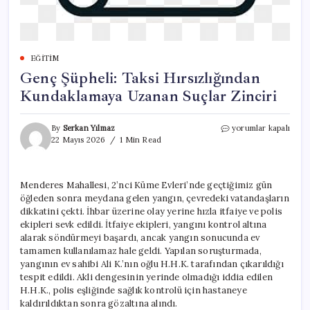
EĞITIM
Genç Şüpheli: Taksi Hırsızlığından
Kundaklamaya Uzanan Suçlar Zinciri
Genç
By
Serkan Yılmaz
yorumlar kapalı
Şüpheli:
22 Mayıs 2026
1 Min Read
Taksi
Hırsızlığından
Kundaklamaya
Menderes Mahallesi, 2’nci Küme Evleri’nde geçtiğimiz gün
Uzanan
öğleden sonra meydana gelen yangın, çevredeki vatandaşların
Suçlar
Zinciri
dikkatini çekti. İhbar üzerine olay yerine hızla itfaiye ve polis
için
ekipleri sevk edildi. İtfaiye ekipleri, yangını kontrol altına
alarak söndürmeyi başardı, ancak yangın sonucunda ev
tamamen kullanılamaz hale geldi. Yapılan soruşturmada,
yangının ev sahibi Ali K.’nın oğlu H.H.K. tarafından çıkarıldığı
tespit edildi. Akli dengesinin yerinde olmadığı iddia edilen
H.H.K., polis eşliğinde sağlık kontrolü için hastaneye
kaldırıldıktan sonra gözaltına alındı.