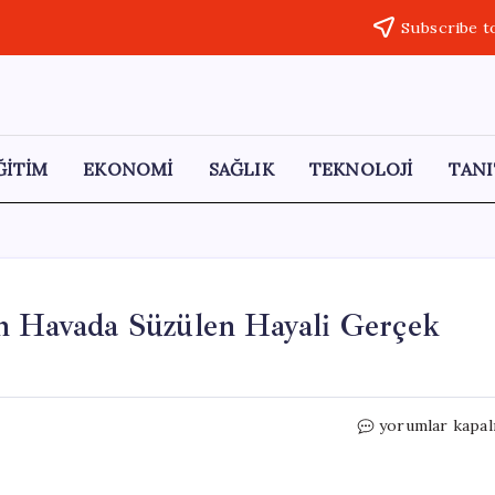
Subscribe t
ĞİTİM
EKONOMİ
SAĞLIK
TEKNOLOJİ
TANI
ın Havada Süzülen Hayali Gerçek
Gelinlik
yorumlar kapal
İçindeki
Cesur
Kadının