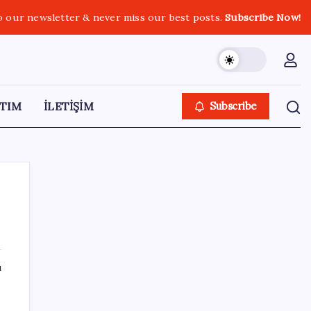
o our newsletter & never miss our best posts.
Subscribe Now!
TIM
İLETİŞİM
Subscribe
SON YAZILAR
ı
Altın fiyatlarında güçlü yükseliş sürüyor:
Gram, çeyrek ve Cumhuriyet altını bugün