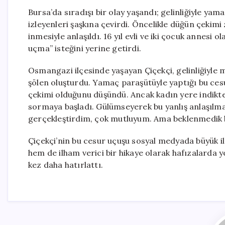
Bursa’da sıradışı bir olay yaşandı; gelinliğiyle y
izleyenleri şaşkına çevirdi. Öncelikle düğün çeki
inmesiyle anlaşıldı. 16 yıl evli ve iki çocuk annesi o
uçma” isteğini yerine getirdi.
Osmangazi ilçesinde yaşayan Çiçekçi, gelinliğiyle
şölen oluşturdu. Yamaç paraşütüyle yaptığı bu cesu
çekimi olduğunu düşündü. Ancak kadın yere indik
sormaya başladı. Gülümseyerek bu yanlış anlaşılmay
gerçekleştirdim, çok mutluyum. Ama beklenmedik bi
Çiçekçi’nin bu cesur uçuşu sosyal medyada büyük il
hem de ilham verici bir hikaye olarak hafızalarda 
kez daha hatırlattı.