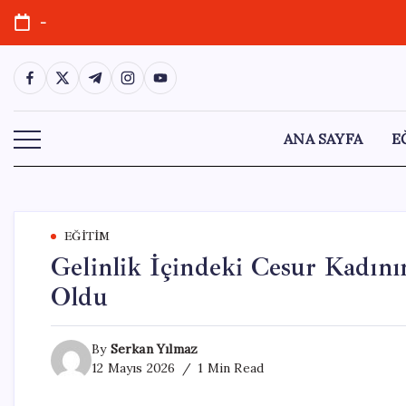
Skip
-
to
content
https://www.facebook.com/
https://twitter.com/
https://t.me/
https://www.instagram.com/
https://youtube.com/
ANA SAYFA
E
EĞITIM
Gelinlik İçindeki Cesur Kadın
Oldu
By
Serkan Yılmaz
12 Mayıs 2026
1 Min Read