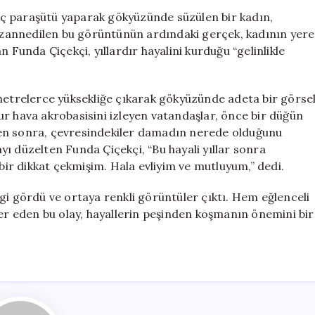
Havada
amaç paraşütü yaparak gökyüzünde süzülen bir kadın,
Süzülen
mi zannedilen bu görüntünün ardındaki gerçek, kadının yere
Hayali
lan Funda Çiçekçi, yıllardır hayalini kurduğu “gelinlikle
Gerçek
Oldu
için
 metrelerce yüksekliğe çıkarak gökyüzünde adeta bir görse
r hava akrobasisini izleyen vatandaşlar, önce bir düğün
ten sonra, çevresindekiler damadın nerede olduğunu
ı düzelten Funda Çiçekçi, “Bu hayali yıllar sonra
r dikkat çekmişim. Hala evliyim ve mutluyum,” dedi.
gi gördü ve ortaya renkli görüntüler çıktı. Hem eğlenceli
yer eden bu olay, hayallerin peşinden koşmanın önemini bir