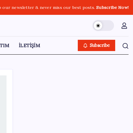
o our newsletter & never miss our best posts.
Subscribe Now!
TIM
İLETİŞİM
Subscribe
SON YAZILAR
PlayStation kutularının üzerinde artık bu
uyarı olacak