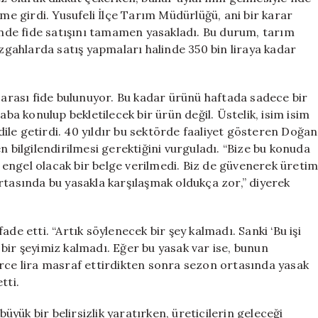
Çöpe
eme girdi. Yusufeli İlçe Tarım Müdürlüğü, ani bir karar
Atacağım”
linde fide satışını tamamen yasakladı. Bu durum, tarım
için
ezgahlarda satış yapmaları halinde 350 bin liraya kadar
n arası fide bulunuyor. Bu kadar ürünü haftada sadece bir
aba konulup bekletilecek bir ürün değil. Üstelik, isim isim
 dile getirdi. 40 yıldır bu sektörde faaliyet gösteren Doğan
n bilgilendirilmesi gerektiğini vurguladı. “Bize bu konuda
engel olacak bir belge verilmedi. Biz de güvenerek üreti
rtasında bu yasakla karşılaşmak oldukça zor,” diyerek
de etti. “Artık söylenecek bir şey kalmadı. Sanki ‘Bu işi
bir şeyimiz kalmadı. Eğer bu yasak var ise, bunun
erce lira masraf ettirdikten sonra sezon ortasında yasak
tti.
ük bir belirsizlik yaratırken, üreticilerin geleceği