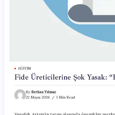
EĞITIM
Fide Üreticilerine Şok Yasak: 
By
Serkan Yılmaz
22 Mayıs 2026
1 Min Read
Yusufeli, Artvin’in tarım alanında önemli bir merk