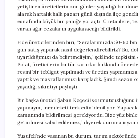
yetiştiren üreticilerin zor günler yaşadığı bir dön
alarak haftalık halk pazarı günü dışında ilçe gene
esnafında büyük bir paniğe yol açtı. Üreticilere, t
varan ağır cezaların uygulanacağı bildirildi.
Fide üreticilerinden biri, “Seralarımızda 50-60 bi
gün satış yaparak nasıl değerlendirebiliriz? Bu, dol
uyarıldığımızı da belirtmeliyim,” şeklinde tepkisini
Polat, üreticilerin bu tür kararlar hakkında öncede
resmi bir tebligat yapılmadı ve üretim yapmamıza 
yaptık ve masraflarımızı karşıladık. Şimdi sezon o
yaşadığı sıkıntıyı paylaştı.
Bir başka üretici Şaban Keçeci ise umutsuzluğunu ifa
yapmayın, memleketi terk edin’ deniliyor. Yapacak 
zamanında bildirilmesi gerekiyordu. Bize yüz binl
getirilmesi kabul edilemez,” diyerek duruma isyan e
Yusufeli’nde yaşanan bu durum, tarım sektöründe büy