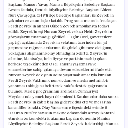
Başkanı Mansur Yavaş, Manisa Büyükşehir Belediye Başkanı
Besim Dutlulu, Denizli Büyükşehir Belediye Başkanı Bülent
Nuri Çavuşoğlu, CHP’li ilçe belediye başkanları ile Zeyrek’in
yakınları ve vatandaşlar katıldı. Program sırasında fenalaşan
Ferdi Zeyrek’in annesi Gülten Zeyrek ambulansta tedavi
edildi. Zeyrek’in eşi Nurcan Zeyrek ve kızı Nehir Zeyrek’in
gözyaşlarını tutamadığı görüldü. Özgür Özel, gazetecilere
yaptığı açıklamada Zeyrek’in vefatının üzerinden bir yıl
geçmesine rağmen acılarının ilk günkü gibi taze olduğunu,
yokluğuna alışmanın kolay olmadığını belirtti. Zeyrek’in
ailesine, Manisa’ya, belediyeye ve partisine sahip çıkan
herkese teşekkür eden Özel, anısını yaşatmaya ve
emanetlerine sahip çıkmaya devam edeceklerini ifade etti.
Nurcan Zeyrek de eşinin adını yaşatmak amacıyla kurulan
Ferdi Zeyrek Vakfının onun vicdanı ve merhametinin bir
yansıması olduğunu belirterek, vakfa destek çağrısında
bulundu. Mevlit programının ardından Cumhuriyet
Meydanı’nda yemek hayrı düzenlendi. Katılımcılar daha sonra
Ferdi Zeyrek’in kabri başına giderek dua etti ve mezarına
karanfiller bıraktı. Olay Yunusemre ilçesindeki evinde 6
Haziran 2025’te havuzun makine odasındaki arızayı kontrol
etmek isterken elektrik akımına kapılan dönemin Manisa
Büyükşehir Belediye Başkanı Ferdi Zeyrek, kaldırıldığı Manisa