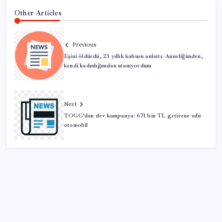
Other Articles
Previous
Eşini öldürdü, 23 yıllık kabusu anlattı: Anneliğimden,
kendi kadınlığımdan utanıyordum
Next
TOGG’dan dev kampanya: 671 bin TL getirene sıfır
otomobil