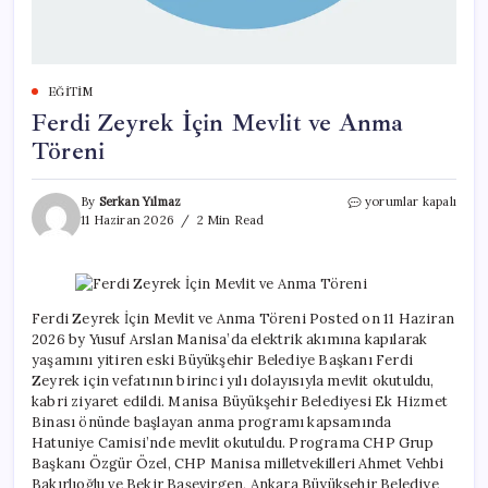
EĞITIM
Ferdi Zeyrek İçin Mevlit ve Anma
Töreni
Ferdi
By
Serkan Yılmaz
yorumlar kapalı
Zeyrek
11 Haziran 2026
2 Min Read
İçin
Mevlit
ve
Anma
Töreni
Ferdi Zeyrek İçin Mevlit ve Anma Töreni Posted on 11 Haziran
için
2026 by Yusuf Arslan Manisa’da elektrik akımına kapılarak
yaşamını yitiren eski Büyükşehir Belediye Başkanı Ferdi
Zeyrek için vefatının birinci yılı dolayısıyla mevlit okutuldu,
kabri ziyaret edildi. Manisa Büyükşehir Belediyesi Ek Hizmet
Binası önünde başlayan anma programı kapsamında
Hatuniye Camisi’nde mevlit okutuldu. Programa CHP Grup
Başkanı Özgür Özel, CHP Manisa milletvekilleri Ahmet Vehbi
Bakırlıoğlu ve Bekir Başevirgen, Ankara Büyükşehir Belediye