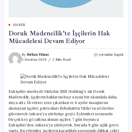
HABER
Doruk Madencilik’te İşçilerin Hak
Mücadelesi Devam Ediyor
Doruk
By
Serkan Yılmaz
yorumlar kapalı
Madencilik’te
2 Haziran 2026
2 Min Read
İşçilerin
Hak
Mücadelesi
Devam
Ediyor
için
Eskişehir merkezli Yıldızlar SSS Holding’e ait Doruk
Madencilik, işçilerin haklarını hiçe sayan bir skandala daha
imza attı. Ücretsiz izne çıkarılan ve 6 aydır maaşlarını
alamayan işçiler, patronları Sebahattin Yıldız’ın sözlerine
güvenerek Ankara’ya yürüyüşe geçti. Eylemleri sırasında
birçok kez gözaltına alınan işçiler, 7 gün boyunca
Eskişehir’den Ankara’ya yürüyerek, burada 9 gün açlık grevi
yaptı. Bu eylemler, işçilerin kararlılığı sayesinde dikkat çekti