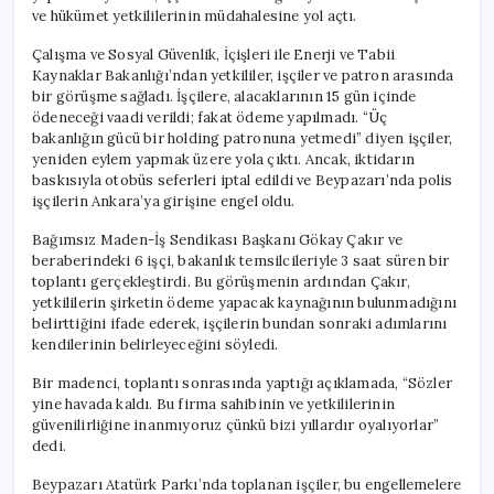
ve hükümet yetkililerinin müdahalesine yol açtı.
Çalışma ve Sosyal Güvenlik, İçişleri ile Enerji ve Tabii
Kaynaklar Bakanlığı’ndan yetkililer, işçiler ve patron arasında
bir görüşme sağladı. İşçilere, alacaklarının 15 gün içinde
ödeneceği vaadi verildi; fakat ödeme yapılmadı. “Üç
bakanlığın gücü bir holding patronuna yetmedi” diyen işçiler,
yeniden eylem yapmak üzere yola çıktı. Ancak, iktidarın
baskısıyla otobüs seferleri iptal edildi ve Beypazarı’nda polis
işçilerin Ankara’ya girişine engel oldu.
Bağımsız Maden-İş Sendikası Başkanı Gökay Çakır ve
beraberindeki 6 işçi, bakanlık temsilcileriyle 3 saat süren bir
toplantı gerçekleştirdi. Bu görüşmenin ardından Çakır,
yetkililerin şirketin ödeme yapacak kaynağının bulunmadığını
belirttiğini ifade ederek, işçilerin bundan sonraki adımlarını
kendilerinin belirleyeceğini söyledi.
Bir madenci, toplantı sonrasında yaptığı açıklamada, “Sözler
yine havada kaldı. Bu firma sahibinin ve yetkililerinin
güvenilirliğine inanmıyoruz çünkü bizi yıllardır oyalıyorlar”
dedi.
Beypazarı Atatürk Parkı’nda toplanan işçiler, bu engellemelere