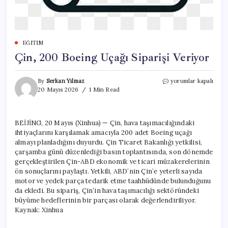
EĞITIM
Çin, 200 Boeing Uçağı Siparişi Veriyor
Çin,
By
Serkan Yılmaz
yorumlar kapalı
200
20 Mayıs 2026
1 Min Read
Boeing
Uçağı
Siparişi
BEİJİNG, 20 Mayıs (Xinhua) — Çin, hava taşımacılığındaki
Veriyor
ihtiyaçlarını karşılamak amacıyla 200 adet Boeing uçağı
için
almayı planladığını duyurdu. Çin Ticaret Bakanlığı yetkilisi,
çarşamba günü düzenlediği basın toplantısında, son dönemde
gerçekleştirilen Çin-ABD ekonomik ve ticari müzakerelerinin
ön sonuçlarını paylaştı. Yetkili, ABD’nin Çin’e yeterli sayıda
motor ve yedek parça tedarik etme taahhüdünde bulunduğunu
da ekledi. Bu sipariş, Çin’in hava taşımacılığı sektöründeki
büyüme hedeflerinin bir parçası olarak değerlendiriliyor.
Kaynak: Xinhua