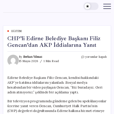
Skip
to
content
EĞITIM
CHP’li Edirne Belediye Başkanı Filiz
Gencan’dan AKP İddialarına Yanıt
CHP’li
By
Serkan Yılmaz
yorumlar kapalı
Edirne
15 Mayıs 2026
1 Min Read
Belediye
Başkanı
Filiz
Edirne Belediye Başkanı Filiz Gencan, kendisi hakkındaki
Gencan’dan
AKP’ye katılma iddialarını yalanladı. Sosyal medya
AKP
İddialarına
hesabından bir video paylaşan Gencan, “Biz buradayız. Geri
Yanıt
adım atmıyoruz.” şeklinde bir açıklama yaptı.
için
Bir televizyon programında gündeme gelen bu spekülasyonlar
üzerine yanıt veren Gencan, Cumhuriyet Halk Partisi’nin
(CHP) değerleri doğrultusunda Edirne halkına hizmet etmeye