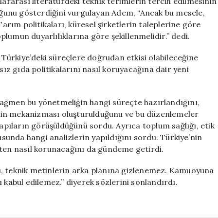
lararası literatürdeki teknik terimlerin tercih edilmesinin
ğunu gösterdiğini vurgulayan Adem, “Ancak bu mesele,
Tarım politikaları, küresel şirketlerin taleplerine göre
oplumun duyarlılıklarına göre şekillenmelidir.” dedi.
n Türkiye’deki süreçlere doğrudan etkisi olabileceğine
z gıda politikalarını nasıl koruyacağına dair yeni
rağmen bu yönetmeliğin hangi süreçte hazırlandığını,
l izin mekanizması oluşturulduğunu ve bu düzenlemeler
yapıların görüşüldüğünü sordu. Ayrıca toplum sağlığı, etik
nusunda hangi analizlerin yapıldığını sordu. Türkiye’nin
çten nasıl korunacağını da gündeme getirdi.
ları, teknik metinlerin arka planına gizlenemez. Kamuoyuna
ası kabul edilemez.” diyerek sözlerini sonlandırdı.