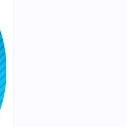
Tarihi borsa çöküşü: ‘Kaybedenler Kulübü’
siyasi parti kuruyor!
Meta’ya çocuk güvenliği davasında 567
milyon dolar ceza
Özgür Özel’den Le Monde’a çarpıcı yazı:
‘Bu sürecin kırılma noktası…’
UBS Baş Yatırım Sorumlusu’ndan altın
tahmini: Fiyatlardaki düşüşler alım fırsatı
yaratıyor
AB’den Ar-Ge’ye 130 milyar euroluk kaynak
Butlan yönetiminden dikkat çeken
‘transfer’ yorumu: ‘Demek ki AK Parti,
CHP’ye yaklaştı’
Çerçeve yasa TBMM’de… Görüşmeler
bugün başlıyor: Saat belli oldu
Yapay zekayı kandıran korsan, 14 şirketin
sistemine sızdı