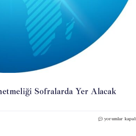
tmeliği Sofralarda Yer Alacak
CHP
yorumlar kapal
Üyesi
Adem: