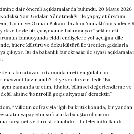
Yapay
Et
timine dair önemli açıklamalarda bulundu. 20 Mayıs 2026
Yönetmeliği
odeksi Yeni Gıdalar Yönetmeliği” ile yapay et üretimi
Sofralarda
 Adem, Tarım ve Orman Bakanı İbrahim Yumaklı’nın sadece 
Yer
ok ve böyle bir çalışmamız bulunmuyor” şeklindeki
Alacak
durumun kamuoyunda ciddi endişelere yol açtığını dile
Uyarısı
e, hücre kültürü ve doku kültürü ile üretilen gıdalarla
için
ya çıkıyor. Bu da bakanlık bürokrasisi ile siyasi açıklamala
i.
eden laboratuvar ortamında üretilen gıdaların
ir mevzuat hazırlandı?” diye sordu ve ekledi: “Bu
aynı zamanda üretim, ithalat, bilimsel değerlendirme ve
değil aksine ‘kontrollü geçiş altyapısı’ demektir.”
em, “Milletin sofrasıyla ilgili bu kritik konuda, bir yandan
evzuatın yapay etin sofralarla buluşturulmasını
a karşı net ve dürüst olmalıdır.” ifadelerini kullandı.