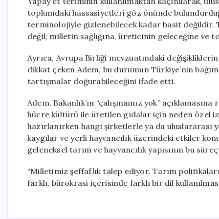
Yapay et teriminin kullanılmaktan kaçınılarak, ulus
toplumdaki hassasiyetleri göz önünde bulundurdu
terminolojiyle gizlenebilecek kadar basit değildir. 
değil; milletin sağlığına, üreticinin geleceğine ve t
Ayrıca, Avrupa Birliği mevzuatındaki değişiklikleri
dikkat çeken Adem, bu durumun Türkiye’nin bağımsı
tartışmalar doğurabileceğini ifade etti.
Adem, Bakanlık’ın “çalışmamız yok” açıklamasına 
hücre kültürü ile üretilen gıdalar için neden öze
hazırlanırken hangi şirketlerle ya da uluslararası 
kaygılar ve yerli hayvancılık üzerindeki etkiler ko
geleneksel tarım ve hayvancılık yapısının bu süre
“Milletimiz şeffaflık talep ediyor. Tarım politika
farklı, bürokrasi içerisinde farklı bir dil kullanılm