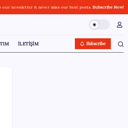
o our newsletter & never miss our best posts.
Subscribe Now!
TIM
İLETİŞİM
Subscribe
SON YAZILAR
PlayStation kutularının üzerinde artık bu
uyarı olacak