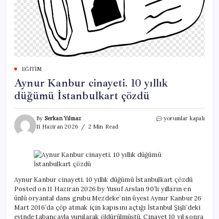
EĞITIM
Aynur Kanbur cinayeti. 10 yıllık
düğümü İstanbulkart çözdü
Aynur
By
Serkan Yılmaz
yorumlar kapalı
Kanbur
11 Haziran 2026
2 Min Read
cinayeti.
10
yıllık
düğümü
İstanbulkart
çözdü
Aynur Kanbur cinayeti. 10 yıllık düğümü İstanbulkart çözdü
için
Posted on 11 Haziran 2026 by Yusuf Arslan 90’lı yılların en
ünlü oryantal dans grubu Mezdeke’nin üyesi Aynur Kanbur 26
Mart 2016’da çöp atmak için kapısını açtığı İstanbul Şişli’deki
evinde tabancayla vurularak öldürülmüştü. Cinayet 10 yıl sonra