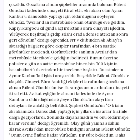
çözüldü. Gözaltına alınan şüpheliler arasında bulunan Bülent
Gündüz ifadesinde cinayeti itiraf etti. Akrabası olan Aynur
Kanbur’u dansözlük yaptığı için öldürdüğünü söyleyen
Gündüz. “Avcılar’dan metrobüsle onun oturduğu eve geldim.
Kapıyı kargocu kılığında açtırdıktan sonra cinayeti işledim.
Yürüyerek Beşiktaş’a gidip silahı orada denize attıktan sonra
geri döndüm” dediği öğrenildi. NTV ekibinden Ali Ablay’ın
aktardığı bilgilere göre ekipler tarafından 4 bin saatlik
görüntüler incelendi. Görüntülerde zanlının Avcılar’dan
metrobüsle Meciköy’e geldiğini belirledi. Bunun üzerine
polisler o gün o saatte metrobüse binen bin 700 kişinin
İstanbulkart’ı üzerinden bir inceleme başlattı. Bu isimlerin
Aynur Kanbur’la ilişkisi araştırıldı. Bu şekilde Bülent Gündüz’e
ulaşıldı. Cinayet Büro Amirliği ekipleri tarafından gözaltına
alınan Bülent Gündüz’ün ise ilk sorgusunun ardından cinayeti
itiraf etti. Avukat eşliğinde alınan ifadesinde de Aynur
Kambur’u öldürdüğünü söyleyen Gündüz’ün olayı tüm
detayları ile anlattığı belirtildi. Şüpheli Gündüz’ün “O bizim
akrabamızdı. Dansözlük yaptığı için yıllarca insanlar bizimle
dalga geçiyorlardı. Sonunda dayanamadım ve onu öldürmeye
karar verdim.” dediği öğrenildi. Olay günü yanına silahını
alarak Avcılar’dan metrobüse bindiğini anlatan Bülent Gündüz
“Onun evine önüne kadar yürüdüm. Bir süre bekledim. Daha