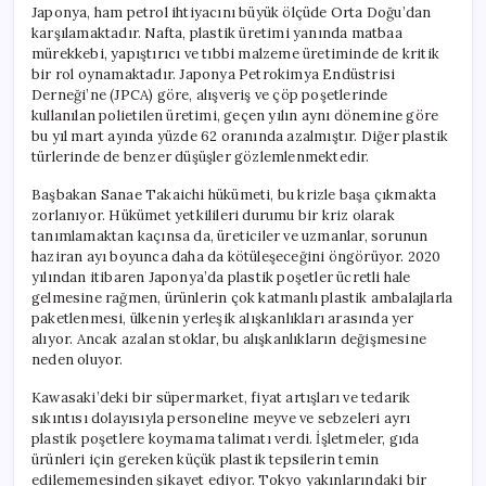
Japonya, ham petrol ihtiyacını büyük ölçüde Orta Doğu’dan
karşılamaktadır. Nafta, plastik üretimi yanında matbaa
mürekkebi, yapıştırıcı ve tıbbi malzeme üretiminde de kritik
bir rol oynamaktadır. Japonya Petrokimya Endüstrisi
Derneği’ne (JPCA) göre, alışveriş ve çöp poşetlerinde
kullanılan polietilen üretimi, geçen yılın aynı dönemine göre
bu yıl mart ayında yüzde 62 oranında azalmıştır. Diğer plastik
türlerinde de benzer düşüşler gözlemlenmektedir.
Başbakan Sanae Takaichi hükümeti, bu krizle başa çıkmakta
zorlanıyor. Hükümet yetkilileri durumu bir kriz olarak
tanımlamaktan kaçınsa da, üreticiler ve uzmanlar, sorunun
haziran ayı boyunca daha da kötüleşeceğini öngörüyor. 2020
yılından itibaren Japonya’da plastik poşetler ücretli hale
gelmesine rağmen, ürünlerin çok katmanlı plastik ambalajlarla
paketlenmesi, ülkenin yerleşik alışkanlıkları arasında yer
alıyor. Ancak azalan stoklar, bu alışkanlıkların değişmesine
neden oluyor.
Kawasaki’deki bir süpermarket, fiyat artışları ve tedarik
sıkıntısı dolayısıyla personeline meyve ve sebzeleri ayrı
plastik poşetlere koymama talimatı verdi. İşletmeler, gıda
ürünleri için gereken küçük plastik tepsilerin temin
edilememesinden şikayet ediyor. Tokyo yakınlarındaki bir