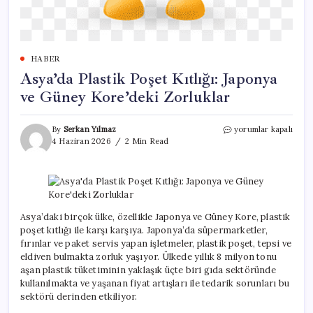
HABER
Asya’da Plastik Poşet Kıtlığı: Japonya
ve Güney Kore’deki Zorluklar
Asya’da
By
Serkan Yılmaz
yorumlar kapalı
Plastik
4 Haziran 2026
2 Min Read
Poşet
Kıtlığı:
Japonya
ve
Güney
Kore’deki
Asya’daki birçok ülke, özellikle Japonya ve Güney Kore, plastik
Zorluklar
poşet kıtlığı ile karşı karşıya. Japonya’da süpermarketler,
için
fırınlar ve paket servis yapan işletmeler, plastik poşet, tepsi ve
eldiven bulmakta zorluk yaşıyor. Ülkede yıllık 8 milyon tonu
aşan plastik tüketiminin yaklaşık üçte biri gıda sektöründe
kullanılmakta ve yaşanan fiyat artışları ile tedarik sorunları bu
sektörü derinden etkiliyor.