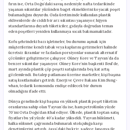
fırın ise, Orta Doğu’daki savaş nedeniyle nafta tedarikinde
yaşanan sıkıntılar yüzünden baget ekmeklerini koyacak poşet
bulamadığını duyurdu. Gıda üretiminde kullanılan plastik
eldivenlerde de ciddi bir arz sıkıntısı yaşanıyor; hijyen
standartlarına duyarlı tüketiciler, gıdayla doğrudan temas
eden poşetleri yeniden kullanmaya sıcak bakmamaktadır.
Kofu şehrindeki bazı işletmeler, bu durumu aşmak için
müşterilerine kendi tabak veya kaplarını getirmeleri halinde
ücretsiz ikramlar ve fazladan porsiyonlar sunarak alternatif
çözümler geliştirmeye çalışıyor. Güney Kore ve Tayvan’da da
benzer sıkıntılar yaşanıyor. Güney Kore’nin başkenti Seul’de,
mart ayında plastik çöp poşeti satışlarında beş kat artış
gözlemlendi. Bu talep patlaması üzerine marketler, kişi başına
satış kısıtlamaları getirdi. Enerji ve Çevre Bakanı Kim Sung-
whan, tedarik konusunda endişe edilecek bir durum
olmadığını ifade etti.
Dünya genelinde kişi başına en yüksek plastik poşet tüketim
oranlarına sahip olan Tayvan’da ise, ham petrolünün yüzde
70’ini Orta Doğu’dan ithal ediyor. Ülkede, plastik toptan satış
fiyatları bu yıl yüzde 40’a kadar yükseldi. Tayvan hükümeti,
halka sükunet çağrısında bulunarak stokçuluğa karşı
denetimlerini artırdı. Asya’daki bu kriz, sadece Japonya ile