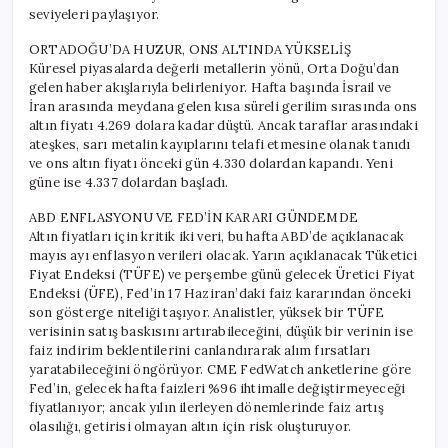
seviyeleri paylaşıyor.
ORTADOĞU’DA HUZUR, ONS ALTINDA YÜKSELİŞ
Küresel piyasalarda değerli metallerin yönü, Orta Doğu’dan
gelen haber akışlarıyla belirleniyor. Hafta başında İsrail ve
İran arasında meydana gelen kısa süreli gerilim sırasında ons
altın fiyatı 4.269 dolara kadar düştü. Ancak taraflar arasındaki
ateşkes, sarı metalin kayıplarını telafi etmesine olanak tanıdı
ve ons altın fiyatı önceki gün 4.330 dolardan kapandı. Yeni
güne ise 4.337 dolardan başladı.
ABD ENFLASYONU VE FED’İN KARARI GÜNDEMDE
Altın fiyatları için kritik iki veri, bu hafta ABD’de açıklanacak
mayıs ayı enflasyon verileri olacak. Yarın açıklanacak Tüketici
Fiyat Endeksi (TÜFE) ve perşembe günü gelecek Üretici Fiyat
Endeksi (ÜFE), Fed’in 17 Haziran’daki faiz kararından önceki
son gösterge niteliği taşıyor. Analistler, yüksek bir TÜFE
verisinin satış baskısını artırabileceğini, düşük bir verinin ise
faiz indirim beklentilerini canlandırarak alım fırsatları
yaratabileceğini öngörüyor. CME FedWatch anketlerine göre
Fed’in, gelecek hafta faizleri %96 ihtimalle değiştirmeyeceği
fiyatlanıyor; ancak yılın ilerleyen dönemlerinde faiz artış
olasılığı, getirisi olmayan altın için risk oluşturuyor.