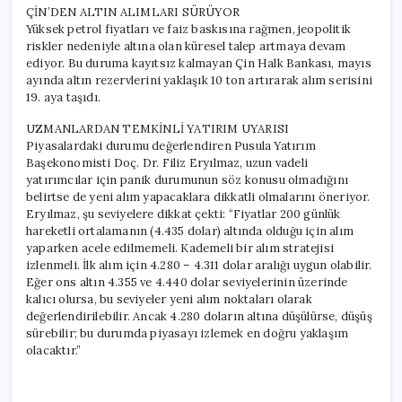
ÇİN’DEN ALTIN ALIMLARI SÜRÜYOR
Yüksek petrol fiyatları ve faiz baskısına rağmen, jeopolitik
riskler nedeniyle altına olan küresel talep artmaya devam
ediyor. Bu duruma kayıtsız kalmayan Çin Halk Bankası, mayıs
ayında altın rezervlerini yaklaşık 10 ton artırarak alım serisini
19. aya taşıdı.
UZMANLARDAN TEMKİNLİ YATIRIM UYARISI
Piyasalardaki durumu değerlendiren Pusula Yatırım
Başekonomisti Doç. Dr. Filiz Eryılmaz, uzun vadeli
yatırımcılar için panik durumunun söz konusu olmadığını
belirtse de yeni alım yapacaklara dikkatli olmalarını öneriyor.
Eryılmaz, şu seviyelere dikkat çekti: “Fiyatlar 200 günlük
hareketli ortalamanın (4.435 dolar) altında olduğu için alım
yaparken acele edilmemeli. Kademeli bir alım stratejisi
izlenmeli. İlk alım için 4.280 – 4.311 dolar aralığı uygun olabilir.
Eğer ons altın 4.355 ve 4.440 dolar seviyelerinin üzerinde
kalıcı olursa, bu seviyeler yeni alım noktaları olarak
değerlendirilebilir. Ancak 4.280 doların altına düşülürse, düşüş
sürebilir; bu durumda piyasayı izlemek en doğru yaklaşım
olacaktır.”