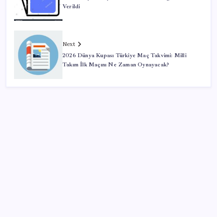
Verildi
Next
2026 Dünya Kupası Türkiye Maç Takvimi: Milli
Takım İlk Maçını Ne Zaman Oynayacak?
SON YAZILAR
SGK’dan prim eksiği olanlara kritik uyarı: Bu
imkânlarla emeklilik öne çekiliyor