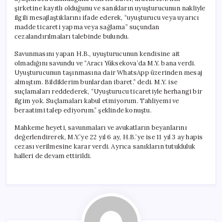
şirketine kayıtlı olduğunu ve sanıkların uyuşturucunun nakliyle
ilgili mesajlaştıklarını ifade ederek, “uyuşturucu veya uyarıcı
madde ticareti yapma veya sağlama” suçundan
cezalandırılmaları talebinde bulundu.
Savunmasını yapan H.B., uyuşturucunun kendisine ait
olmadığını savundu ve “Aracı Yüksekova’da M.Y. bana verdi.
Uyuşturucunun taşınmasına dair WhatsApp üzerinden mesaj
almıştım. Bildiklerim bunlardan ibaret.” dedi. M.Y. ise
suçlamaları reddederek, “Uyuşturucu ticaretiyle herhangi bir
ilgim yok. Suçlamaları kabul etmiyorum. Tahliyemi ve
beraatimi talep ediyorum.” şeklinde konuştu.
Mahkeme heyeti, savunmaları ve avukatların beyanlarını
değerlendirerek, M.Y.’ye 22 yıl 6 ay, H.B.’ye ise 11 yıl 3 ay hapis
cezası verilmesine karar verdi. Ayrıca sanıkların tutukluluk
halleri de devam ettirildi.