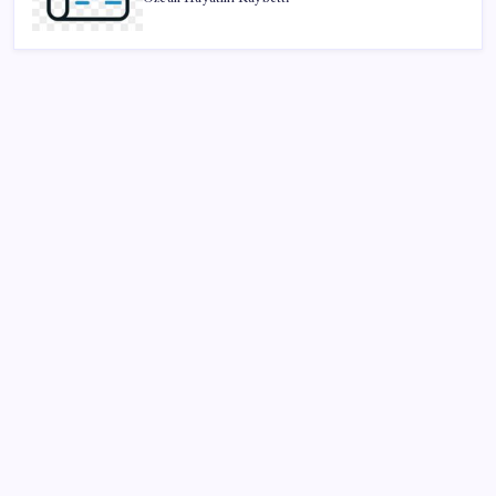
SON YAZILAR
AB ambalaj kısıtlaması için düğmeye bastı
PlayStation kutularının üzerinde artık bu uyarı
olacak
Tarihi borsa çöküşü: ‘Kaybedenler Kulübü’ siyasi parti
kuruyor!
Meta’ya çocuk güvenliği davasında 567 milyon dolar
ceza