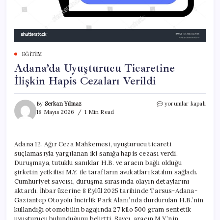
EĞITIM
Adana’da Uyuşturucu Ticaretine
İlişkin Hapis Cezaları Verildi
Adana’da
By
Serkan Yılmaz
yorumlar kapalı
Uyuşturucu
18 Mayıs 2026
1 Min Read
Ticaretine
İlişkin
Hapis
Adana 12. Ağır Ceza Mahkemesi, uyuşturucu ticareti
Cezaları
suçlamasıyla yargılanan iki sanığa hapis cezası verdi.
Verildi
için
Duruşmaya, tutuklu sanıklar H.B. ve aracın bağlı olduğu
şirketin yetkilisi M.Y. ile tarafların avukatları katılım sağladı.
Cumhuriyet savcısı, duruşma sırasında olayın detaylarını
aktardı. İhbar üzerine 8 Eylül 2025 tarihinde Tarsus-Adana-
Gaziantep Otoyolu İncirlik Park Alanı’nda durdurulan H.B.’nin
kullandığı otomobilin bagajında 27 kilo 500 gram sentetik
uyuşturucu bulunduğunu belirtti. Savcı, aracın M.Y.’nin