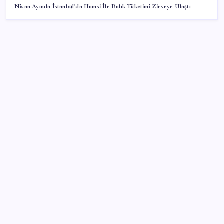
Nisan Ayında İstanbul’da Hamsi İle Balık Tüketimi Zirveye Ulaştı
SON YAZILAR
SGK’dan prim eksiği olanlara kritik uyarı: Bu
imkânlarla emeklilik öne çekiliyor
Pixel 11 Sızıntıları: Yeni Kamera Tasarımı ve Batarya
Detayları Ortaya Çıktı
Hava sıcaklığı arttıkça kalp krizi riski artıyor! Sağlığı
tehdit eden 5 hata
DEM Parti’den ‘Çerçeve Yasa’ öncesi kritik grup