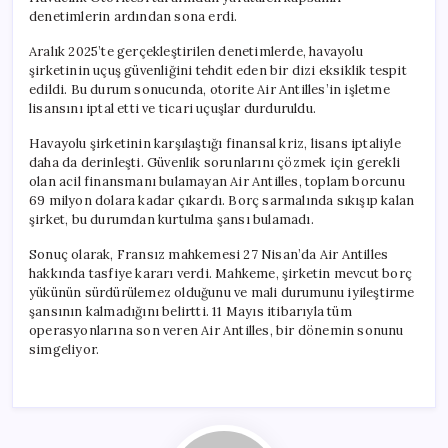
Sebebiyle
denetimlerin ardından sona erdi.
Tasfiye
Süreci
Aralık 2025’te gerçekleştirilen denetimlerde, havayolu
için
şirketinin uçuş güvenliğini tehdit eden bir dizi eksiklik tespit
edildi. Bu durum sonucunda, otorite Air Antilles’in işletme
lisansını iptal etti ve ticari uçuşlar durduruldu.
Havayolu şirketinin karşılaştığı finansal kriz, lisans iptaliyle
daha da derinleşti. Güvenlik sorunlarını çözmek için gerekli
olan acil finansmanı bulamayan Air Antilles, toplam borcunu
69 milyon dolara kadar çıkardı. Borç sarmalında sıkışıp kalan
şirket, bu durumdan kurtulma şansı bulamadı.
Sonuç olarak, Fransız mahkemesi 27 Nisan’da Air Antilles
hakkında tasfiye kararı verdi. Mahkeme, şirketin mevcut borç
yükünün sürdürülemez olduğunu ve mali durumunu iyileştirme
şansının kalmadığını belirtti. 11 Mayıs itibarıyla tüm
operasyonlarına son veren Air Antilles, bir dönemin sonunu
simgeliyor.