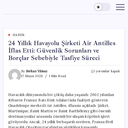
Skip
to
content
HABER
24 Yıllık Havayolu Şirketi Air Antilles
İflas Etti: Güvenlik Sorunları ve
Borçlar Sebebiyle Tasfiye Süreci
24
By
Serkan Yılmaz
yorumlar kapalı
Yıllık
17 Mayıs 2026
1 Min Read
Havayolu
Şirketi
Air
Havacılık dünyasında bir çöküş daha yaşandı: 2002 yılından
Antilles
itibaren Fransız Batı Hint Adaları’nda faaliyet gösteren
İflas
Etti:
Guadeloupe merkezli Air Antilles, iflasını açıkladı. Şirket,
Güvenlik
Martinique, Saint Martin ve Saint Barthélemy gibi önemli
Sorunları
destinasyonlar arasında önemli bir ulaşım köprüsü işlevi
ve
görüyordu. Ancak, 24 yıllık bu başarılı serüven, Fransa Sivil
Borçlar
Havacılık Otoritesi tarafından yürütülen kapsamlı